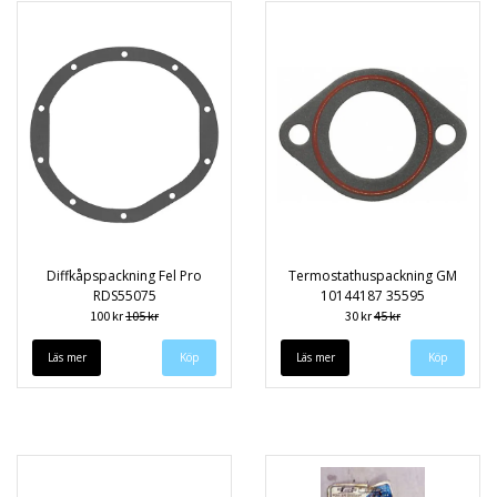
Diffkåpspackning Fel Pro
Termostathuspackning GM
RDS55075
10144187 35595
100 kr
105 kr
30 kr
45 kr
Läs mer
Läs mer