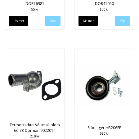
DOR76981
DOR41050
55 kr
100 kr
Läs mer
Läs mer
Termostathus V8 small block
Stödlager HB206FF
66-73 Dorman 9022014
680 kr
210 kr