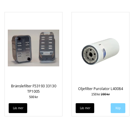
Bränslefilter F53193 33130
Oljefilter Purolator L40084
TP1005
150 kr
280 kr
500 kr
Läs mer
Läs mer