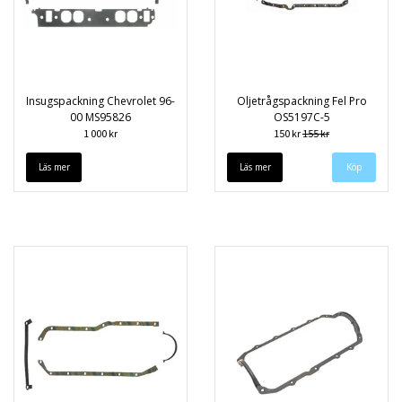
Insugspackning Chevrolet 96-
Oljetrågspackning Fel Pro
00 MS95826
OS5197C-5
1 000 kr
150 kr
155 kr
Läs mer
Läs mer