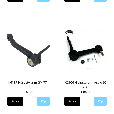
K6187 Hjälpstyrarm GM 77 -
K6366 Hjälpstyrarm Astro 90
04
- 05
560 kr
1 100 kr
Läs mer
Läs mer