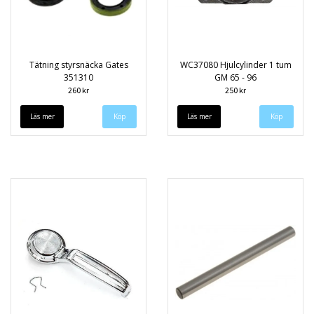
Tätning styrsnäcka Gates
WC37080 Hjulcylinder 1 tum
351310
GM 65 - 96
260 kr
250 kr
Läs mer
Läs mer