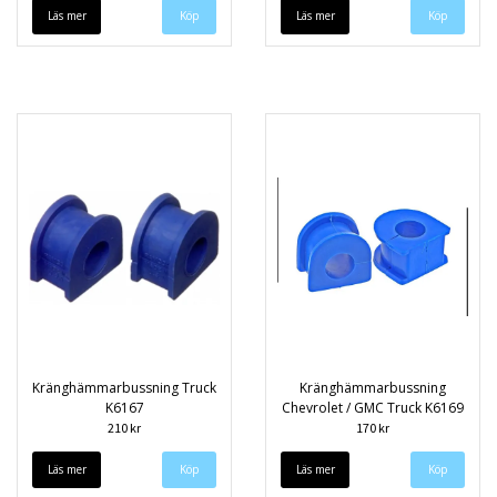
Läs mer
Läs mer
Kränghämmarbussning Truck
Kränghämmarbussning
K6167
Chevrolet / GMC Truck K6169
210 kr
170 kr
Läs mer
Läs mer