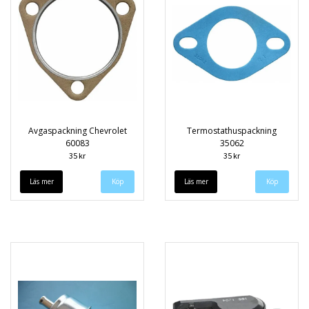
Avgaspackning Chevrolet
Termostathuspackning
60083
35062
35 kr
35 kr
Läs mer
Läs mer