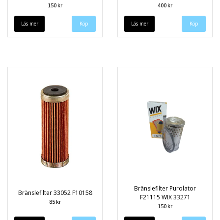
150 kr
400 kr
Läs mer
Läs mer
Bränslefilter Purolator
Bränslefilter 33052 F10158
F21115 WIX 33271
85 kr
150 kr