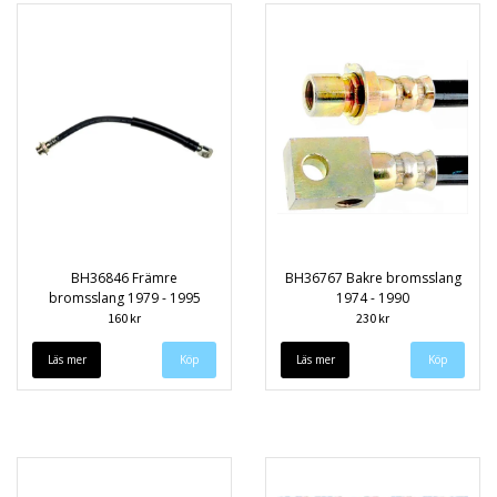
BH36846 Främre
BH36767 Bakre bromsslang
bromsslang 1979 - 1995
1974 - 1990
160 kr
230 kr
Läs mer
Läs mer