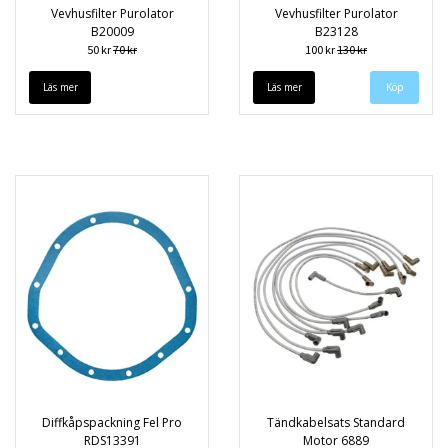
Vevhusfilter Purolator
Vevhusfilter Purolator
B20009
B23128
50 kr
70 kr
100 kr
130 kr
Läs mer
Läs mer
Diffkåpspackning Fel Pro
Tändkabelsats Standard
RDS13391
Motor 6889