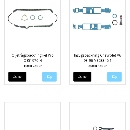
Oljetrågspackning Fel Pro
Insugspackning Chevrolet V6
OS5197C-4
93-96 MS93346-1
150 kr
235 kr
300 kr
335 kr
Läs mer
Läs mer