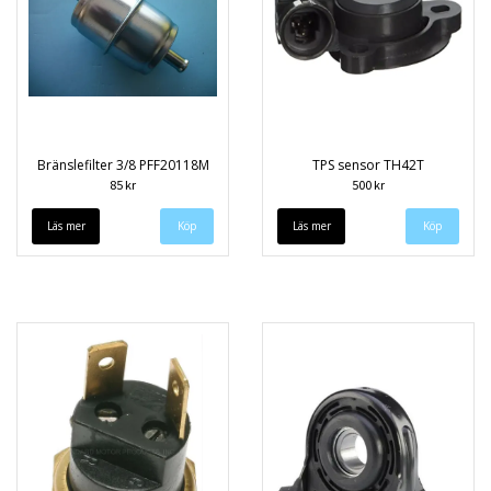
Bränslefilter 3/8 PFF20118M
TPS sensor TH42T
85 kr
500 kr
Läs mer
Läs mer