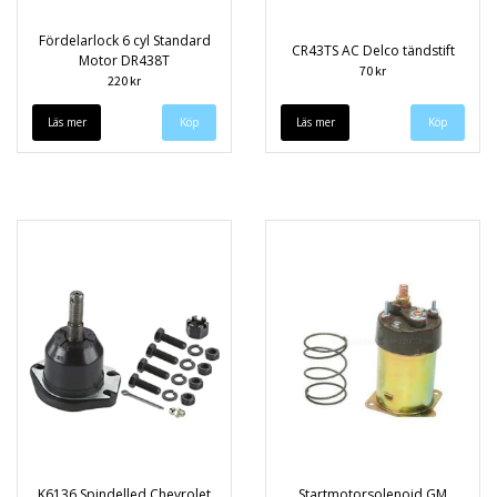
Fördelarlock 6 cyl Standard
CR43TS AC Delco tändstift
Motor DR438T
70 kr
220 kr
Läs mer
Läs mer
K6136 Spindelled Chevrolet
Startmotorsolenoid GM