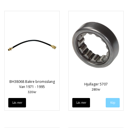
BH38068 Bakre bromsslang
Hjullager 5707
Van 1971 - 1995
280 kr
320 kr
Läs mer
Läs mer