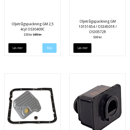
Oljetrågspackning GM
Oljetrågspackning GM 2,5
10151654 / OS34501R /
4cyl OS30409C
OS30572R
150 kr
185 kr
500 kr
Läs mer
Läs mer