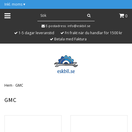
Inkl. moms
▾
0
E-postadress:
info@eskbil.se
1-5 dagar leveranstid
Fri frakt när du handlar för 1500 kr
Betala med Faktura
Hem
›
GMC
GMC