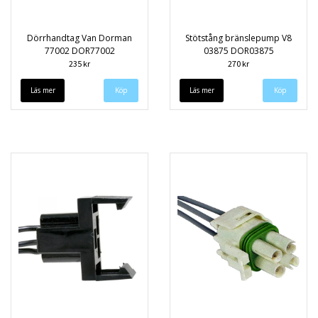
Dörrhandtag Van Dorman
Stötstång bränslepump V8
77002 DOR77002
03875 DOR03875
235 kr
270 kr
Läs mer
Läs mer