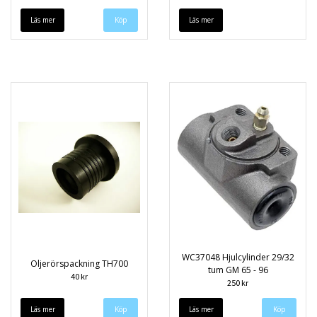
Läs mer
Läs mer
WC37048 Hjulcylinder 29/32
Oljerörspackning TH700
tum GM 65 - 96
40 kr
250 kr
Läs mer
Läs mer