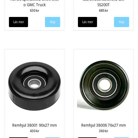
o GMC Truck
SS200T
630 kr
685 kr
Läs mer
Läs mer
Remhjul 38001 90x27 mm
Remhjul 38006 76x27 mm
430 kr
360 kr