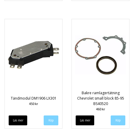
Bakre ramlagertätning
Tändmodul DM1906 LX301
Chevrolet small block 85-95
BS40520
450 kr
460 kr
Läs mer
Läs mer