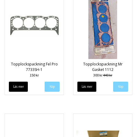
Topplockspackning Fel Pro
Topplockspackning Mr
7733SH-1
Gasket 1112
150 kr
300 kr
440 kr
Läs mer
Läs mer