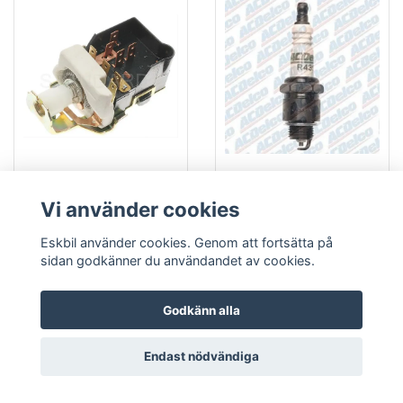
Ljuskontakt DS155T
R43S AC Delco tändstift
Vi använder cookies
265 kr
65 kr
Läs mer
Läs mer
Eskbil använder cookies. Genom att fortsätta på
sidan godkänner du användandet av cookies.
Godkänn alla
Endast nödvändiga