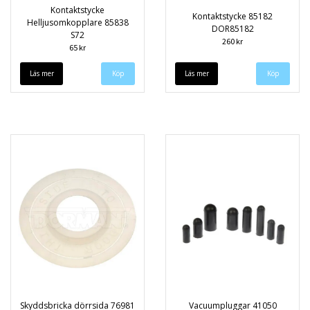
Kontaktstycke
Kontaktstycke 85182
Helljusomkopplare 85838
DOR85182
S72
260 kr
65 kr
Läs mer
Läs mer
Skyddsbricka dörrsida 76981
Vacuumpluggar 41050