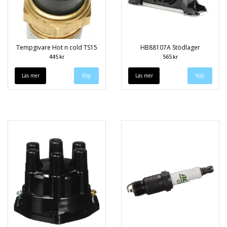
Tempgivare Hot n cold TS15
HB88107A Stödlager
445 kr
565 kr
Läs mer
Läs mer