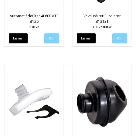
Automatlådefilter 4L60E ATP
Vevhusfilter Purolator
B126
B13131
310 kr
100 kr
180 kr
Läs mer
Läs mer