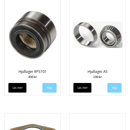
Hjullager RP5707
Hjullager A5
490 kr
190 kr
Läs mer
Läs mer