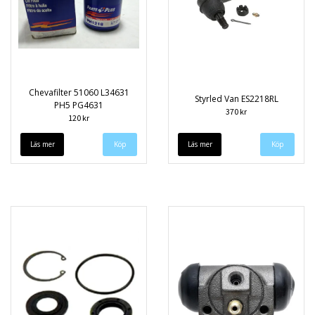
Chevafilter 51060 L34631
Styrled Van ES2218RL
PH5 PG4631
370 kr
120 kr
Läs mer
Läs mer