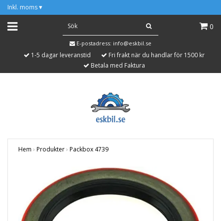
Inkl. moms
▾
0
E-postadress:
info@eskbil.se
1-5 dagar leveranstid
Fri frakt när du handlar för 1500 kr
Betala med Faktura
Hem
›
Produkter
›
Packbox 4739