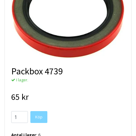
Packbox 4739
I lager.
65 kr
Antal i lager:
6