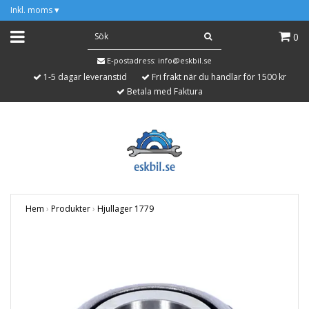
Inkl. moms
▾
0
E-postadress:
info@eskbil.se
1-5 dagar leveranstid
Fri frakt när du handlar för 1500 kr
Betala med Faktura
Hem
›
Produkter
›
Hjullager 1779