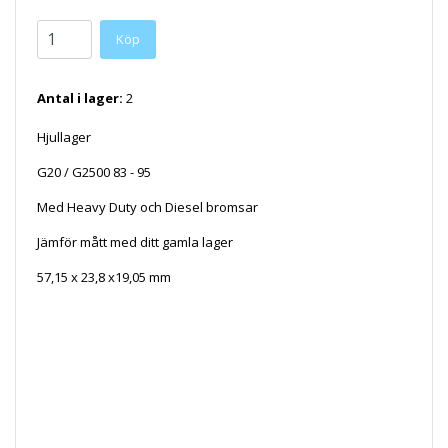
Antal i lager:
2
Hjullager
G20 / G2500 83 - 95
Med Heavy Duty och Diesel bromsar
Jämför mått med ditt gamla lager
57,15 x 23,8 x19,05 mm
BOB1779 NNT1779 : 1105843: 121549: 122549: 129020: 13321DA:
14421DA: 149386: 150070: 166462: 1779: 2140061: 224067:
253301: 25489H: 25943H: 3112217: 312391: 352570R91:
353524R92: 3DD5: 418D2: 4253301: 42533018: 536519: 666449:
7-246: 744386: 7714304: 8021564: 8J6315: 90328: A32582:
BR1779: BT1779: D49155: F1779: R6336: RD49155: T29528