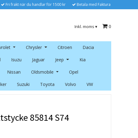
Fri frakt när du handlar för 1500 kr
Betala med Faktura
0
Inkl. moms
▾
rolet
Chrysler
Citroen
Dacia
l
Isuzu
Jaguar
Jeep
Kia
Nissan
Oldsmobile
Opel
ker
Suzuki
Toyota
Volvo
VW
tstycke 85814 S74