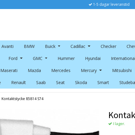
1-5 dagar leveranstid
Avanti
BMW
Buick
Cadillac
Checker
Chev
Ford
GMC
Hummer
Hyundai
Internationa
Maserati
Mazda
Mercedes
Mercury
Mitsubishi
e
Renault
Saab
Seat
Skoda
Smart
Studeba
›
Kontaktstycke 85814 S74
Kontak
I lager.