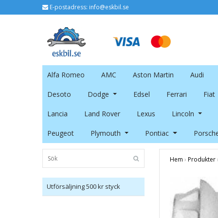
E-postadress:
info@eskbil.se
Alfa Romeo
AMC
Aston Martin
Audi
Desoto
Dodge
Edsel
Ferrari
Fiat
Lancia
Land Rover
Lexus
Lincoln
Peugeot
Plymouth
Pontiac
Porsch
Hem
›
Produkter
Utförsäljning 500 kr styck