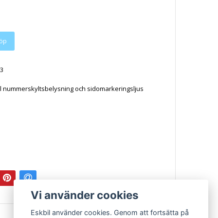
3
ll nummerskyltsbelysning och sidomarkeringsljus
4
010, 85814, 88862187, DOR85814, LS247, S-74, STMS74,
Vi använder cookies
Eskbil använder cookies. Genom att fortsätta på