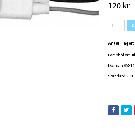
120 kr
Antal i lager:
Lamphållare ti
Dorman 8581
Standard S74
310, 3480, 6S1
500-310