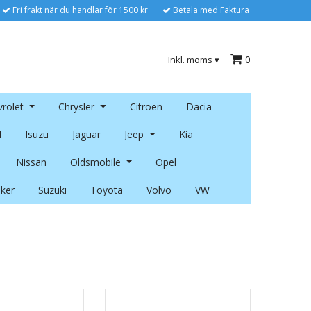
Fri frakt när du handlar för 1500 kr
Betala med Faktura
0
Inkl. moms
▾
rolet
Chrysler
Citroen
Dacia
l
Isuzu
Jaguar
Jeep
Kia
Nissan
Oldsmobile
Opel
ker
Suzuki
Toyota
Volvo
VW