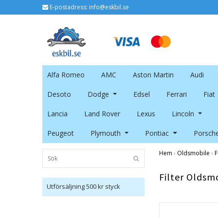
E-postadress:
info@eskbil.se
Alfa Romeo
AMC
Aston Martin
Audi
Desoto
Dodge
Edsel
Ferrari
Fiat
Lancia
Land Rover
Lexus
Lincoln
Peugeot
Plymouth
Pontiac
Porsch
Hem
›
Oldsmobile
›
F
Filter Oldsm
Utförsäljning 500 kr styck