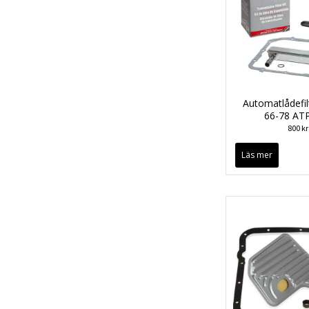
Automatlådefi
66-78 AT
800 kr
Läs mer