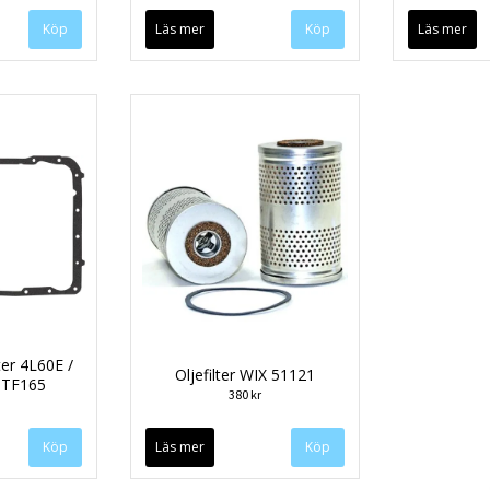
Läs mer
Läs mer
ter 4L60E /
Oljefilter WIX 51121
 TF165
380 kr
Läs mer