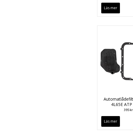
Läs mer
Automatlådefil
4L65E ATP
395 kr
Läs mer