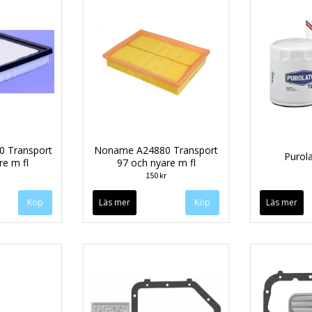
0 Transport
Noname A24880 Transport
Purol
re m fl
97 och nyare m fl
150 kr
Läs mer
Läs mer