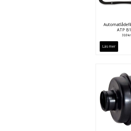
Automatlådefi
ATP B
310 kr
Läs mer