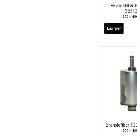
Vevhusfilter 
B231
100 kr
130
Läs mer
Bränslefilter F
100 kr
125