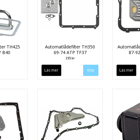
lter TH425
Automatlådefilter TH350
Automatlåd
P B40
69-74 ATP TF37
87-9
195 kr
Läs mer
Läs mer