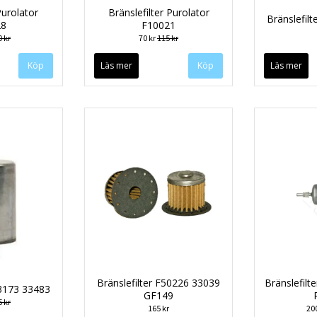
Purolator
Bränslefilter Purolator
Bränslefil
28
F10021
 kr
70 kr
115 kr
Läs mer
Läs mer
Bränslefilter F50226 33039
Bränslefil
33173 33483
GF149
 kr
165 kr
20