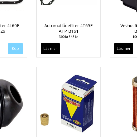
lter 4L60E
Automatlådefilter 4T65E
Vevhusfi
126
ATP B161
B
300 kr
345 kr
10
Läs mer
Läs mer