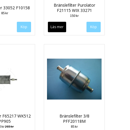
Bränslefilter Purolator
ter 33052 F10158
F21115 WIX 33271
85 kr
150 kr
Läs mer
ter F65217 WK512
Bränslefilter 3/8
PP905
PFF20118M
0 kr
265 kr
85 kr