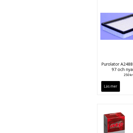
Purolator A2488
97 och nya
250 kr
Läs mer