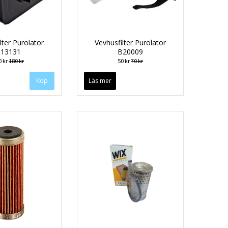
lter Purolator
Vevhusfilter Purolator
13131
B20009
0 kr
180 kr
50 kr
70 kr
Läs mer