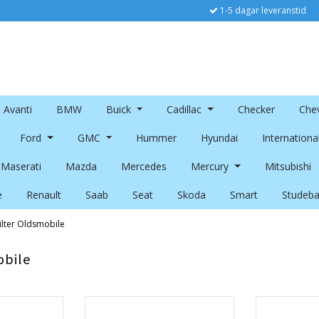
1-5 dagar leveranstid
Avanti
BMW
Buick
Cadillac
Checker
Chev
Ford
GMC
Hummer
Hyundai
Internationa
Maserati
Mazda
Mercedes
Mercury
Mitsubishi
e
Renault
Saab
Seat
Skoda
Smart
Studeba
ilter Oldsmobile
obile