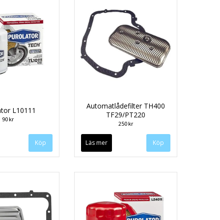
Automatlådefilter TH400
ator L10111
TF29/PT220
90 kr
250 kr
Läs mer