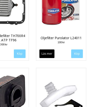
efilter TH700R4
Oljefilter Purolator L24011
2 ATP TF96
100 kr
300 kr
Läs mer