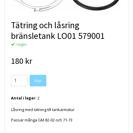
Tätring och låsring
bränsletank LO01 579001
I lager.
180 kr
Antal i lager:
2
Låsring med tätning till tankarmatur
Passar många GM 82-02 och 71-73
SPILO01 DOR579001 10147916, 25124032