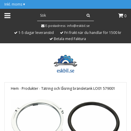
Inkl. moms
▾
0
E-postadress:
info@eskbil.se
1-5 dagar leveranstid
Fri frakt när du handlar för 1500 kr
Betala med Faktura
Hem
›
Produkter
›
Tätring och låsring bränsletank LO01 579001