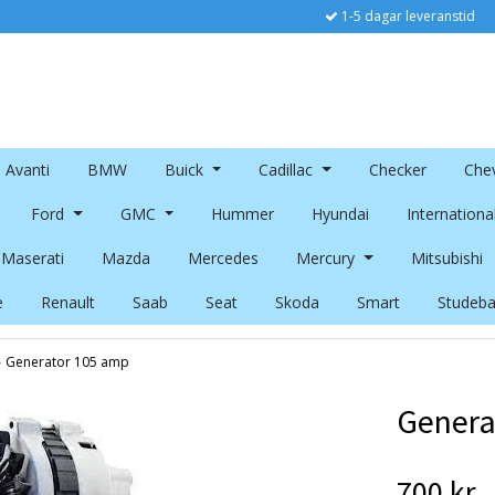
1-5 dagar leveranstid
Avanti
BMW
Buick
Cadillac
Checker
Chev
Ford
GMC
Hummer
Hyundai
Internationa
Maserati
Mazda
Mercedes
Mercury
Mitsubishi
e
Renault
Saab
Seat
Skoda
Smart
Studeba
›
Generator 105 amp
Genera
700 kr