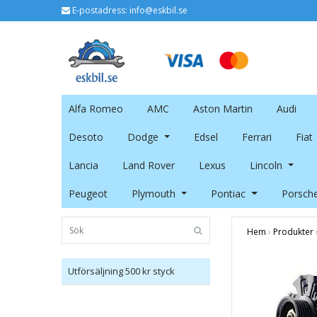
E-postadress:
info@eskbil.se
Alfa Romeo
AMC
Aston Martin
Audi
Desoto
Dodge
Edsel
Ferrari
Fiat
Lancia
Land Rover
Lexus
Lincoln
Peugeot
Plymouth
Pontiac
Porsch
Hem
›
Produkter
Utförsäljning 500 kr styck