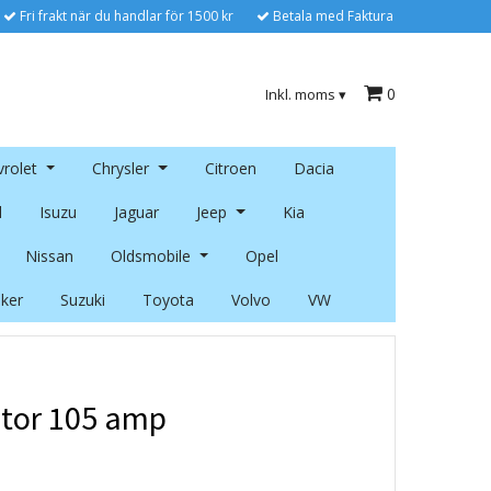
Fri frakt när du handlar för 1500 kr
Betala med Faktura
0
Inkl. moms
▾
rolet
Chrysler
Citroen
Dacia
l
Isuzu
Jaguar
Jeep
Kia
Nissan
Oldsmobile
Opel
ker
Suzuki
Toyota
Volvo
VW
tor 105 amp