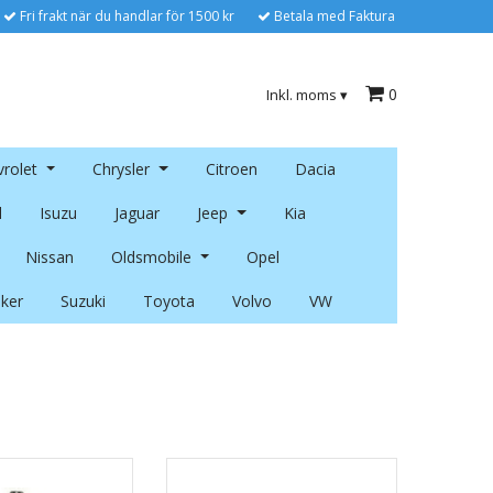
Fri frakt när du handlar för 1500 kr
Betala med Faktura
0
Inkl. moms
▾
rolet
Chrysler
Citroen
Dacia
l
Isuzu
Jaguar
Jeep
Kia
Nissan
Oldsmobile
Opel
ker
Suzuki
Toyota
Volvo
VW