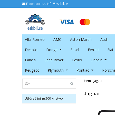
E-postadress:
info@eskbil.se
Alfa Romeo
AMC
Aston Martin
Audi
Desoto
Dodge
Edsel
Ferrari
Fiat
Lancia
Land Rover
Lexus
Lincoln
Peugeot
Plymouth
Pontiac
Porsch
Hem
›
Jaguar
Jaguar
Utförsäljning 500 kr styck