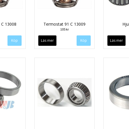
 C 13008
Termostat 91 C 13009
Hju
105 kr
Läs mer
Läs mer