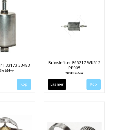
Bränslefilter F65217 WK512
ter F33173 33483
PP905
0 kr
125 kr
200 kr
265 kr
Läs mer