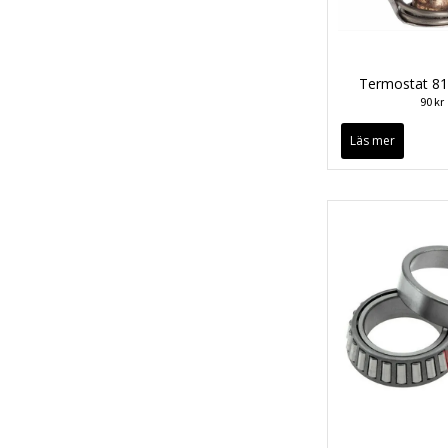
Termostat 81
90 kr
Läs mer