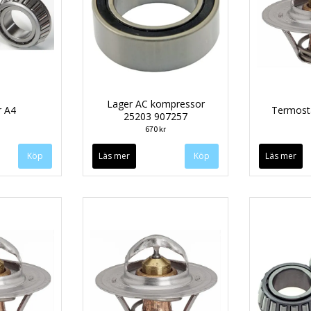
Lager AC kompressor
r A4
Termost
25203 907257
670 kr
Läs mer
Läs mer