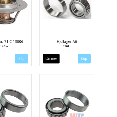
at 71 C 13006
Hjullager A6
140 kr
120 kr
Läs mer