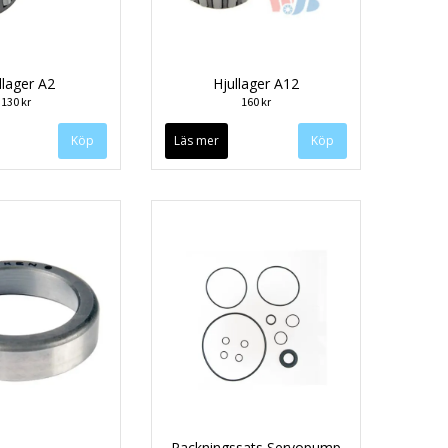
llager A2
Hjullager A12
130 kr
160 kr
Läs mer
Packningssats Servopump