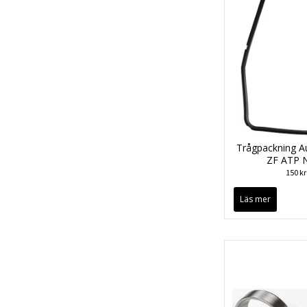
Trågpackning A
ZF ATP 
150 kr
Läs mer