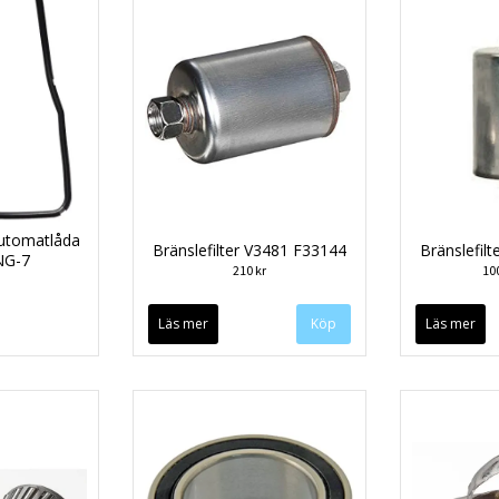
utomatlåda
Bränslefilter V3481 F33144
Bränslefil
NG-7
210 kr
10
Läs mer
Läs mer