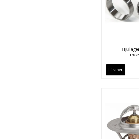
Hjullage
170 kr
Läs mer