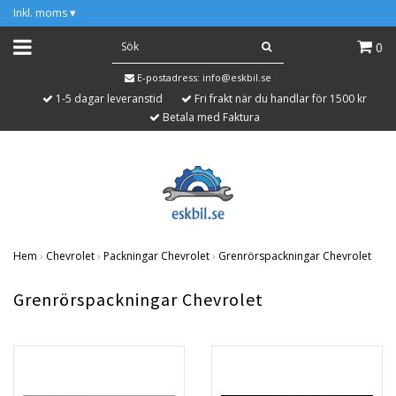
Inkl. moms
▾
0
E-postadress:
info@eskbil.se
1-5 dagar leveranstid
Fri frakt när du handlar för 1500 kr
Betala med Faktura
Hem
›
Chevrolet
›
Packningar Chevrolet
›
Grenrörspackningar Chevrolet
Grenrörspackningar Chevrolet