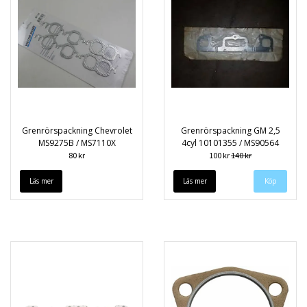
Grenrörspackning Chevrolet
Grenrörspackning GM 2,5
MS9275B / MS7110X
4cyl 10101355 / MS90564
80 kr
100 kr
140 kr
Läs mer
Läs mer