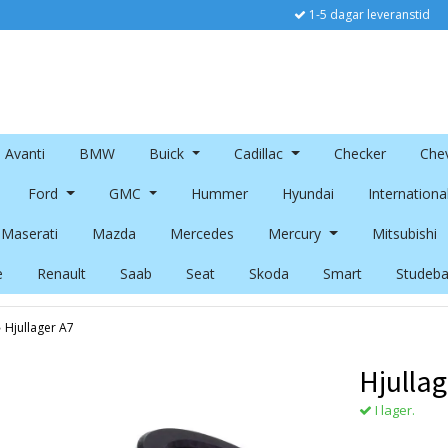
1-5 dagar leveranstid
Avanti
BMW
Buick
Cadillac
Checker
Chev
Ford
GMC
Hummer
Hyundai
Internationa
Maserati
Mazda
Mercedes
Mercury
Mitsubishi
e
Renault
Saab
Seat
Skoda
Smart
Studeba
›
Hjullager A7
Hjullag
I lager.