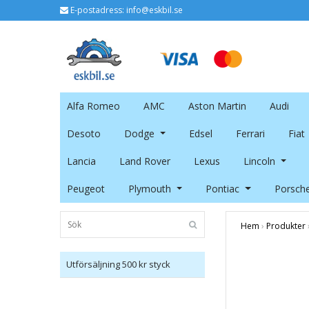
E-postadress:
info@eskbil.se
Alfa Romeo
AMC
Aston Martin
Audi
Desoto
Dodge
Edsel
Ferrari
Fiat
Lancia
Land Rover
Lexus
Lincoln
Peugeot
Plymouth
Pontiac
Porsch
Hem
›
Produkter
Utförsäljning 500 kr styck