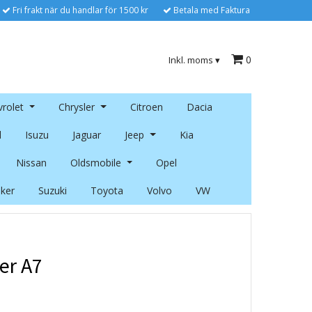
Fri frakt när du handlar för 1500 kr
Betala med Faktura
0
Inkl. moms
▾
rolet
Chrysler
Citroen
Dacia
l
Isuzu
Jaguar
Jeep
Kia
Nissan
Oldsmobile
Opel
ker
Suzuki
Toyota
Volvo
VW
er A7