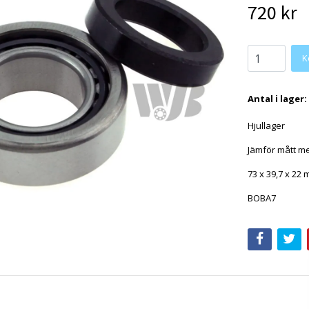
720 kr
Antal i lager:
Hjullager
Jämför mått me
73 x 39,7 x 22
BOBA7