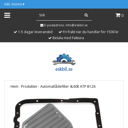
Inkl. moms
▾
0
E-postadress:
info@eskbil.se
1-5 dagar leveranstid
Fri frakt när du handlar för 1500 kr
Betala med Faktura
Hem
›
Produkter
›
Automatlådefilter 4L60E ATP B126