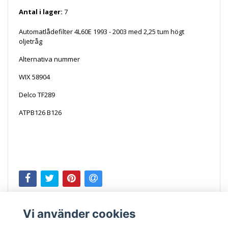
Antal i lager:
7
Automatlådefilter 4L60E 1993 - 2003 med 2,25 tum högt
oljetråg
Alternativa nummer
WIX 58904
Delco TF289
ATPB126 B126
Vi använder cookies