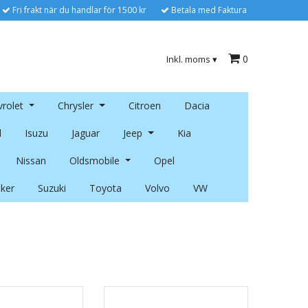
Fri frakt när du handlar för 1500 kr
Betala med Faktura
0
Inkl. moms
▾
rolet
Chrysler
Citroen
Dacia
l
Isuzu
Jaguar
Jeep
Kia
Nissan
Oldsmobile
Opel
ker
Suzuki
Toyota
Volvo
VW