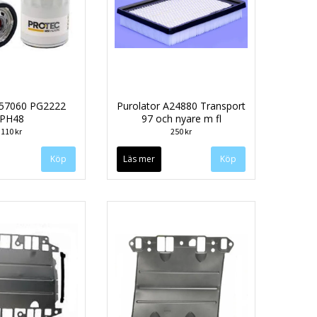
r 57060 PG2222
Purolator A24880 Transport
PH48
97 och nyare m fl
110 kr
250 kr
Läs mer