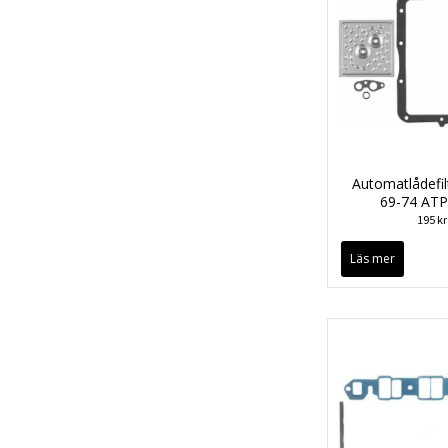
Automatlådefi
69-74 ATP
195 kr
Läs mer