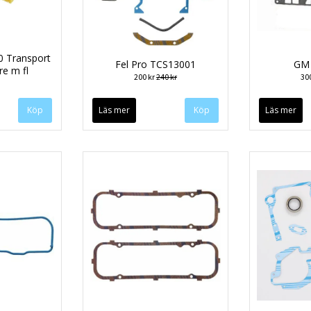
 Transport
Fel Pro TCS13001
GM 
re m fl
200 kr
240 kr
30
Läs mer
Läs mer