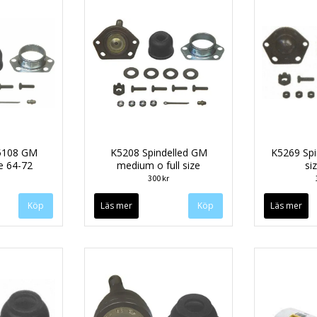
K5108 GM
K5208 Spindelled GM
K5269 Spi
e 64-72
medium o full size
si
300 kr
Läs mer
Läs mer