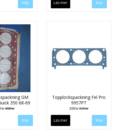
Läs mer
kspackning GM
Topplockspackning Fel Pro
uick 350 68-69
9957PT
0 kr
600 kr
200 kr
315 kr
Läs mer