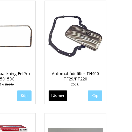
spackning FelPro
Automatlådefilter TH400
50150C
TF29/PT220
0 kr
225 kr
250 kr
Läs mer