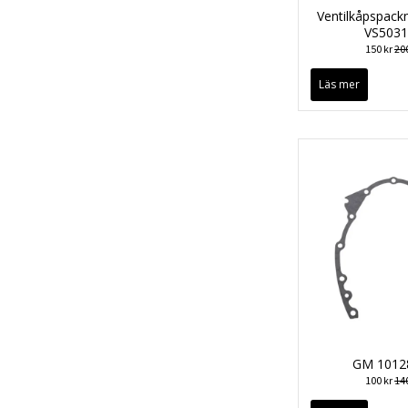
Ventilkåpspack
VS503
150 kr
200
Läs mer
GM 1012
100 kr
140