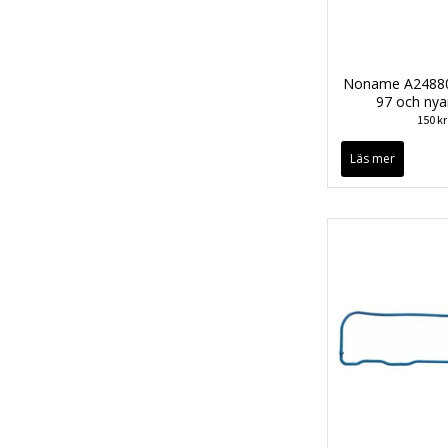
Noname A24880
97 och nya
150 kr
Läs mer