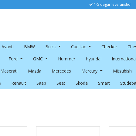
1-5 dagar leveranstid
Avanti
BMW
Buick
Cadillac
Checker
Chev
Ford
GMC
Hummer
Hyundai
Internationa
Maserati
Mazda
Mercedes
Mercury
Mitsubishi
e
Renault
Saab
Seat
Skoda
Smart
Studeba