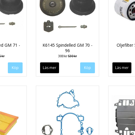
ed GM 71 -
K6145 Spindelled GM 70 -
Oljefilte
96
 kr
300 kr
530 kr
Läs mer
Läs mer