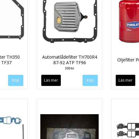
lter TH350
Automatlådefilter TH700R4
Oljefilter
 TF37
87-92 ATP TF96
300 kr
Läs mer
Läs mer