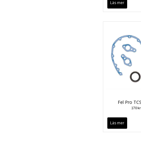
Läs mer
Fel Pro TC
170 kr
Läs mer