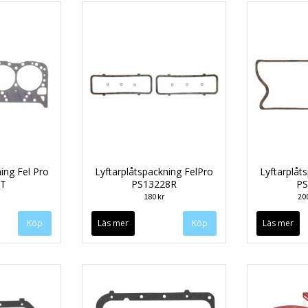
ing Fel Pro
Lyftarplåtspackning FelPro
Lyftarplåt
PT
PS13228R
PS
180 kr
20
Läs mer
Läs mer