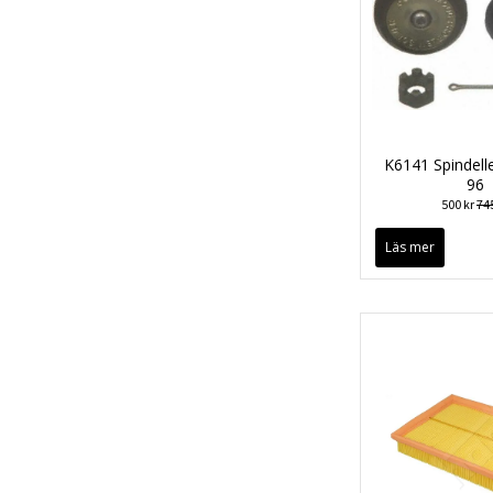
K6141 Spindell
96
500 kr
745
Läs mer