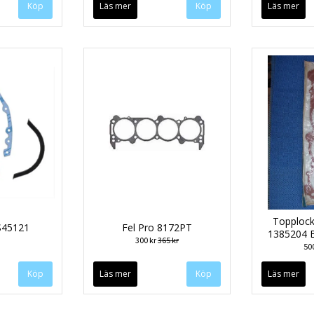
Läs mer
Läs mer
Topploc
S45121
Fel Pro 8172PT
1385204 B
300 kr
365 kr
50
Läs mer
Läs mer