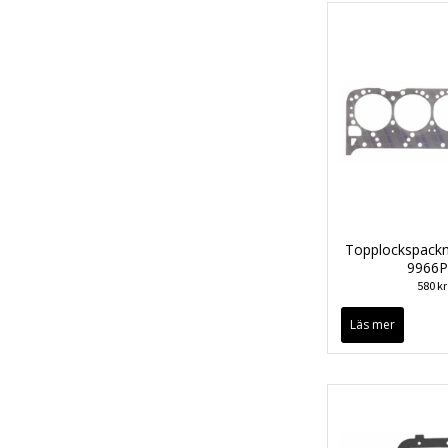
Topplockspackn
9966
580 kr
Läs mer