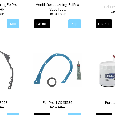
ning FelPro
Ventilkåpspackning FelPro
Fel P
14R
VS50156C
15
 kr
100 kr
170 kr
Läs mer
Läs mer
8293
Fel Pro TCS45536
Purol
 kr
100 kr
195 kr