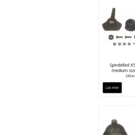
Spindelled 
medium siz
295 kr
Läs mer