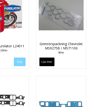
Grenrörspackning Chevrolet
 Purolator L24011
MS9275B / MS7110X
100 kr
80 kr
Läs mer