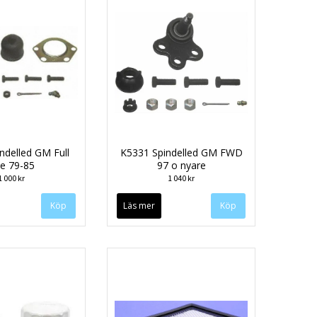
ndelled GM Full
K5331 Spindelled GM FWD
ze 79-85
97 o nyare
1 000 kr
1 040 kr
Läs mer