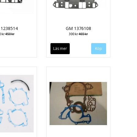
1238514
GM 1376108
0 kr
450 kr
300 kr
465 kr
Läs mer