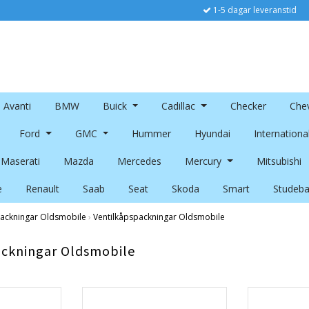
1-5 dagar leveranstid
Avanti
BMW
Buick
Cadillac
Checker
Chev
Ford
GMC
Hummer
Hyundai
Internationa
Maserati
Mazda
Mercedes
Mercury
Mitsubishi
e
Renault
Saab
Seat
Skoda
Smart
Studeba
ackningar Oldsmobile
›
Ventilkåpspackningar Oldsmobile
ackningar Oldsmobile