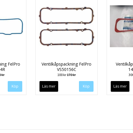
ning FelPro
Ventilkåpspackning FelPro
Ventilkå
14R
VS50156C
14
 kr
100 kr
170 kr
30
Läs mer
Läs mer