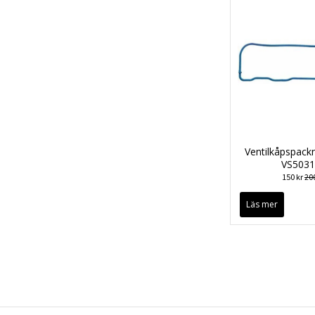
Ventilkåpspack
VS503
150 kr
200
Läs mer