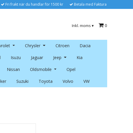
Fri frakt när du handlar för 1500 kr
Betala med Faktura
0
Inkl. moms
▾
rolet
Chrysler
Citroen
Dacia
l
Isuzu
Jaguar
Jeep
Kia
Nissan
Oldsmobile
Opel
ker
Suzuki
Toyota
Volvo
VW