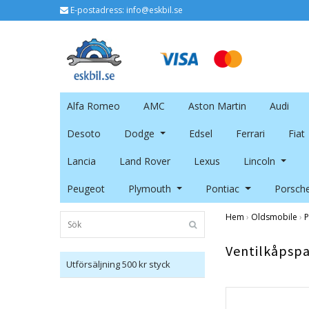
E-postadress:
info@eskbil.se
Alfa Romeo
AMC
Aston Martin
Audi
Desoto
Dodge
Edsel
Ferrari
Fiat
Lancia
Land Rover
Lexus
Lincoln
Peugeot
Plymouth
Pontiac
Porsch
Hem
›
Oldsmobile
›
P
Ventilkåpsp
Utförsäljning 500 kr styck