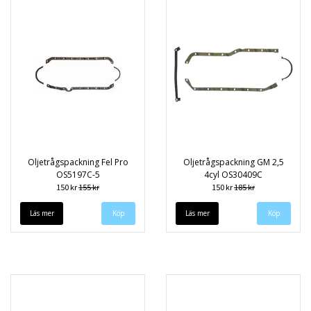
Oljetrågspackning Fel Pro
Oljetrågspackning GM 2,5
OS5197C-5
4cyl OS30409C
150 kr
155 kr
150 kr
185 kr
Läs mer
Läs mer