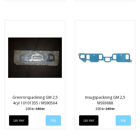
Grenrörspackning GM 2,5
Insugspackning GM 2,5
4cyl 10101355 / MS90564
MS93688
100 kr
140 kr
100 kr
140 kr
Läs mer
Läs mer