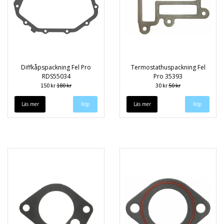
Diffkåpspackning Fel Pro
Termostathuspackning Fel
RDS55034
Pro 35393
150 kr
180 kr
30 kr
50 kr
Läs mer
Läs mer