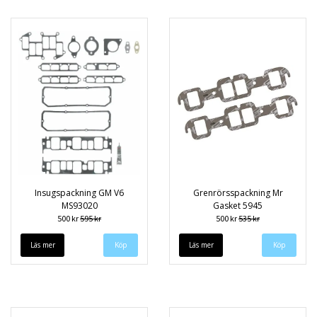
Insugspackning GM V6
Grenrörsspackning Mr
MS93020
Gasket 5945
500 kr
595 kr
500 kr
535 kr
Läs mer
Läs mer