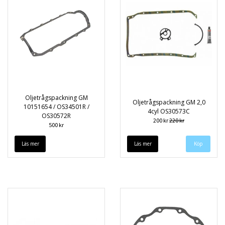
Oljetrågspackning GM
Oljetrågspackning GM 2,0
10151654 / OS34501R /
4cyl OS30573C
OS30572R
200 kr
220 kr
500 kr
Läs mer
Läs mer