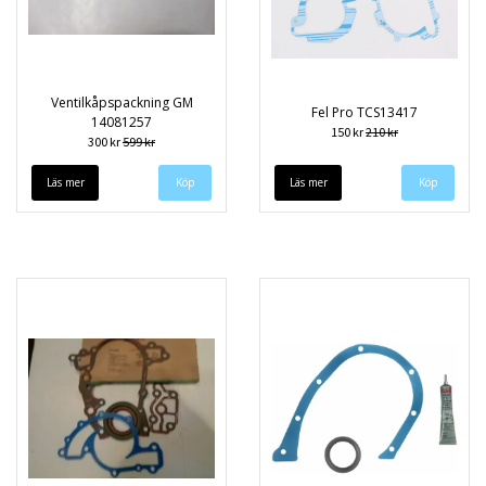
Ventilkåpspackning GM
Fel Pro TCS13417
14081257
150 kr
210 kr
300 kr
599 kr
Läs mer
Läs mer