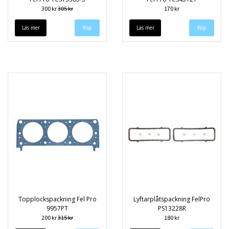
300 kr
305 kr
170 kr
Läs mer
Läs mer
Topplockspackning Fel Pro
Lyftarplåtspackning FelPro
9957PT
PS13228R
200 kr
315 kr
180 kr