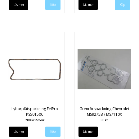
Läs mer
Läs mer
Lyftarplåtspackning FelPro
Grenrörspackning Chevrolet
PS50150C
MS9275B / MS7110X
200 kr
225 kr
80 kr
Läs mer
Läs mer