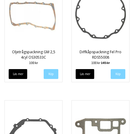
Oljetrågspackning GM 2,5
Diffkåpspackning Fel Pro
4cyl OS30533C
RDS55008
100 kr
100 kr
145 kr
Läs mer
Läs mer