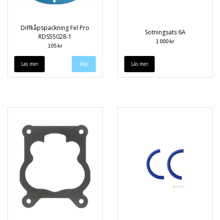
Diffkåpspackning Fel Pro
Sotningsats 6A
RDS55028-1
1 000 kr
105 kr
Läs mer
Läs mer