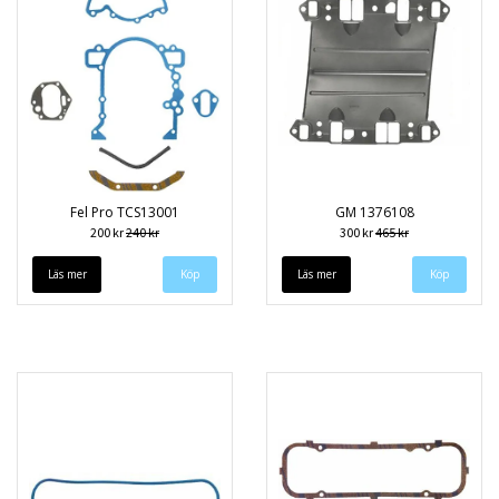
Fel Pro TCS13001
GM 1376108
200 kr
240 kr
300 kr
465 kr
Läs mer
Läs mer