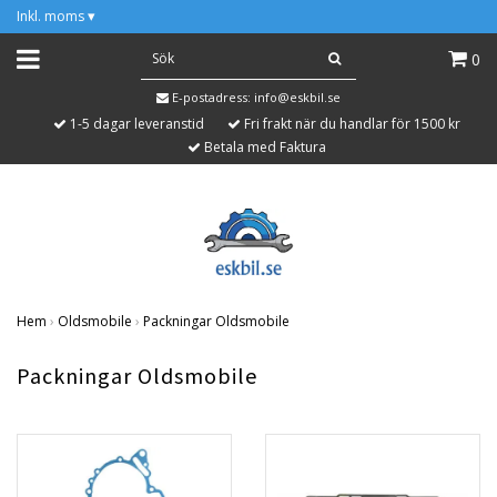
Inkl. moms
▾
0
E-postadress:
info@eskbil.se
1-5 dagar leveranstid
Fri frakt när du handlar för 1500 kr
Betala med Faktura
Hem
›
Oldsmobile
›
Packningar Oldsmobile
Packningar Oldsmobile