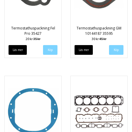
Termostathuspackning Fel
Termostathuspackning GM
Pro 35427
10144187 35595
20 kr
35 kr
30 kr
45 kr
Läs mer
Läs mer