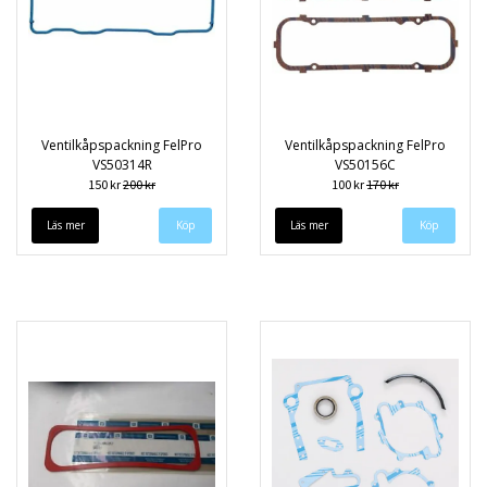
Ventilkåpspackning FelPro
Ventilkåpspackning FelPro
VS50314R
VS50156C
150 kr
200 kr
100 kr
170 kr
Läs mer
Läs mer