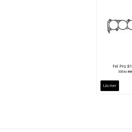
Fel Pro 8
300 kr
365
Läs mer