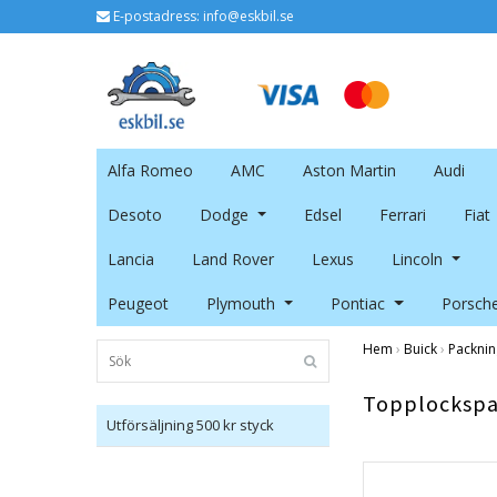
E-postadress:
info@eskbil.se
Alfa Romeo
AMC
Aston Martin
Audi
Desoto
Dodge
Edsel
Ferrari
Fiat
Lancia
Land Rover
Lexus
Lincoln
Peugeot
Plymouth
Pontiac
Porsch
Hem
›
Buick
›
Packnin
Topplockspa
Utförsäljning 500 kr styck