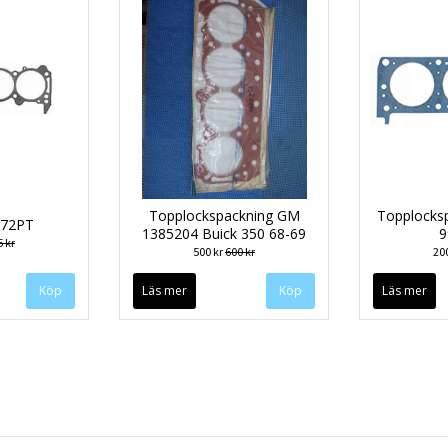
Topplockspackning GM
Topplocksp
172PT
1385204 Buick 350 68-69
9
 kr
500 kr
600 kr
20
Läs mer
Läs mer