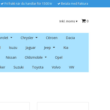
Fri frakt när du handlar för 1500 kr
Betala med Faktura
0
Inkl. moms
▾
rolet
Chrysler
Citroen
Dacia
l
Isuzu
Jaguar
Jeep
Kia
Nissan
Oldsmobile
Opel
ker
Suzuki
Toyota
Volvo
VW