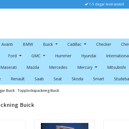
1-5 dagar leveranstid
Avanti
BMW
Buick
Cadillac
Checker
Chev
Ford
GMC
Hummer
Hyundai
Internationa
Maserati
Mazda
Mercedes
Mercury
Mitsubishi
e
Renault
Saab
Seat
Skoda
Smart
Studeba
gar Buick
›
Topplockspackning Buick
ckning Buick