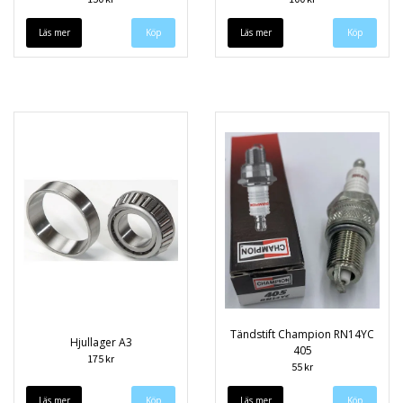
Läs mer
Läs mer
Tändstift Champion RN14YC
Hjullager A3
405
175 kr
55 kr
Läs mer
Läs mer