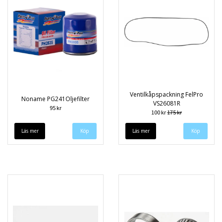
Ventilkåpspackning FelPro
Noname PG241Oljefilter
VS26081R
95 kr
100 kr
175 kr
Läs mer
Läs mer