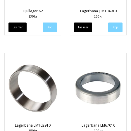
Hjullager A2
Lagerbana JLM104910
130 kr
150 kr
Läs mer
Läs mer
Lagerbana LM102910
Lagerbana LM67010
150 kr
100 kr