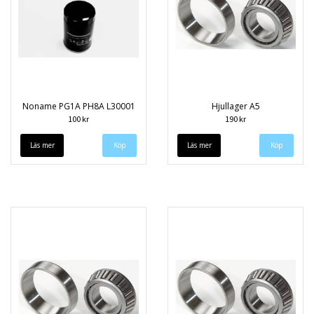
Noname PG1A PH8A L30001
Hjullager A5
100 kr
190 kr
Läs mer
Läs mer