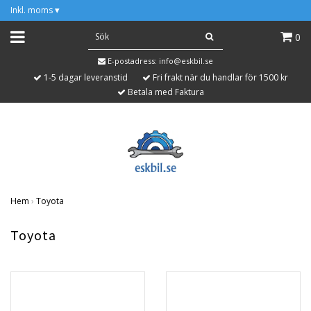
Inkl. moms
▾
0
E-postadress:
info@eskbil.se
1-5 dagar leveranstid
Fri frakt när du handlar för 1500 kr
Betala med Faktura
Hem
›
Toyota
Toyota