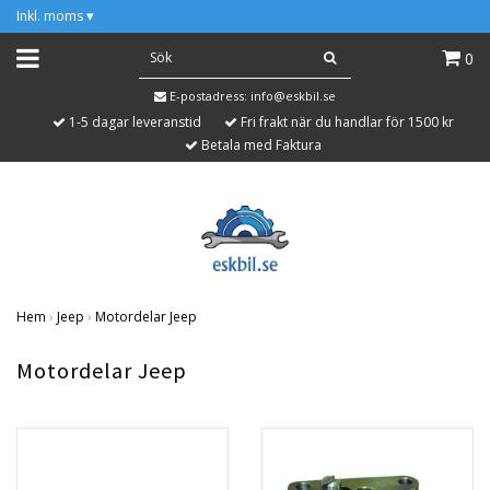
Inkl. moms
▾
0
E-postadress:
info@eskbil.se
1-5 dagar leveranstid
Fri frakt när du handlar för 1500 kr
Betala med Faktura
Hem
›
Jeep
›
Motordelar Jeep
Motordelar Jeep