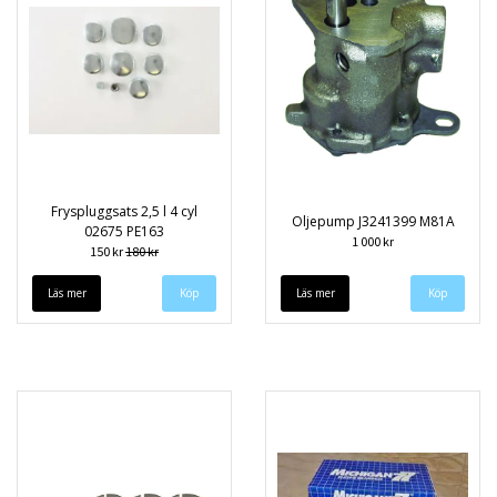
Fryspluggsats 2,5 l 4 cyl
Oljepump J3241399 M81A
02675 PE163
1 000 kr
150 kr
180 kr
Läs mer
Läs mer