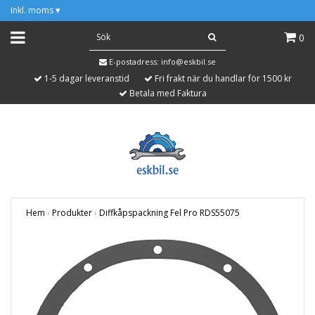
Inkl. moms
▾
0
E-postadress:
info@eskbil.se
1-5 dagar leveranstid
Fri frakt när du handlar för 1500 kr
Betala med Faktura
Hem
›
Produkter
›
Diffkåpspackning Fel Pro RDS55075