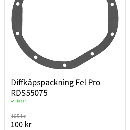
Diffkåpspackning Fel Pro
RDS55075
I lager.
105 kr
100 kr