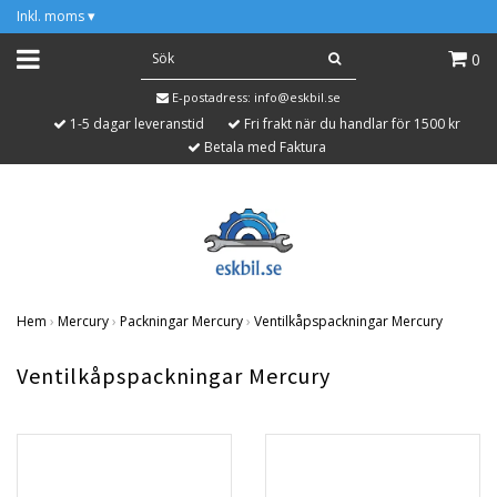
Inkl. moms
▾
0
E-postadress:
info@eskbil.se
1-5 dagar leveranstid
Fri frakt när du handlar för 1500 kr
Betala med Faktura
Hem
›
Mercury
›
Packningar Mercury
›
Ventilkåpspackningar Mercury
Ventilkåpspackningar Mercury