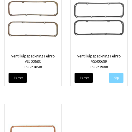
Ventilkåpspackning FelPro
Ventilkåpspackning FelPro
VS50068C
VS50068R
150 kr
185 kr
150 kr
190 kr
Läs mer
Läs mer