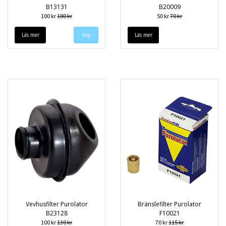
B13131
B20009
100 kr
180 kr
50 kr
70 kr
Läs mer
Läs mer
Vevhusfilter Purolator
Bränslefilter Purolator
B23128
F10021
100 kr
130 kr
70 kr
115 kr