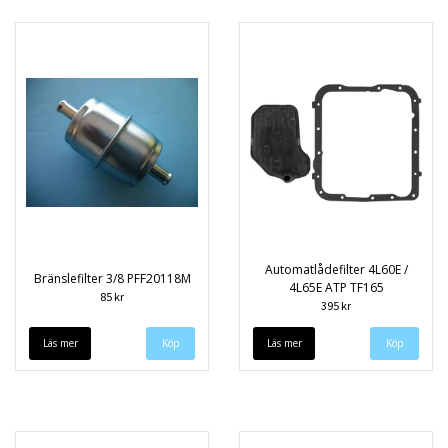
Automatlådefilter 4L60E /
Bränslefilter 3/8 PFF20118M
4L65E ATP TF165
85 kr
395 kr
Läs mer
Läs mer