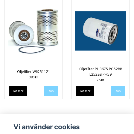
Oljefilter PH3675 PG5288
Oljefilter WIX 51121
L25288 PH59
380 kr
75 kr
Läs mer
Läs mer
Vi använder cookies