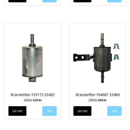
Bränslefilter F33173 33483
Bränslefilter F64687 33489
100 kr
125 kr
200 kr
265 kr
Läs mer
Läs mer