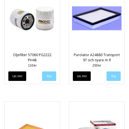
Oljefilter 57060 PG2222
Purolator A24880 Transport
PH48
97 och nyare m fl
110 kr
250 kr
Läs mer
Läs mer