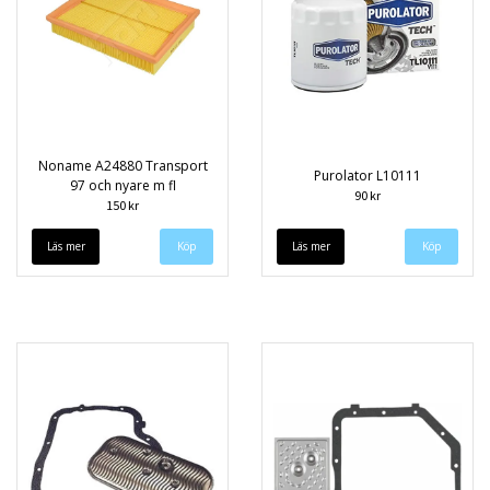
Noname A24880 Transport
Purolator L10111
97 och nyare m fl
90 kr
150 kr
Läs mer
Läs mer