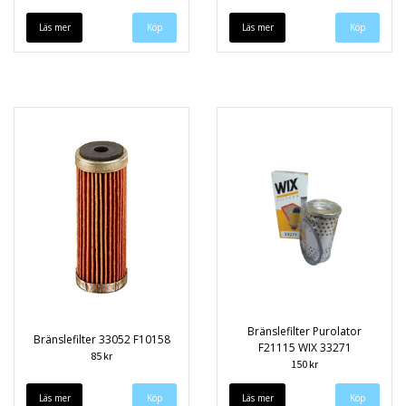
Läs mer
Läs mer
Bränslefilter Purolator
Bränslefilter 33052 F10158
F21115 WIX 33271
85 kr
150 kr
Läs mer
Läs mer