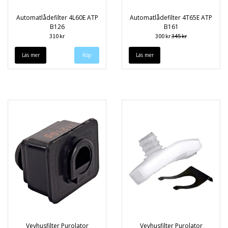
Automatlådefilter 4L60E ATP
Automatlådefilter 4T65E ATP
B126
B161
310 kr
300 kr
345 kr
Läs mer
Läs mer
Vevhusfilter Purolator
Vevhusfilter Purolator