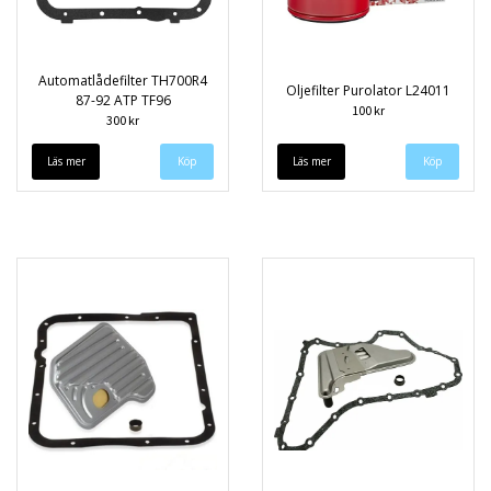
Automatlådefilter TH700R4
Oljefilter Purolator L24011
87-92 ATP TF96
100 kr
300 kr
Läs mer
Läs mer