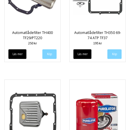
Automatlådefilter TH400
Automatlådefilter TH350 69-
TF29/PT220
74 ATP TF37
250 kr
195 kr
Läs mer
Läs mer