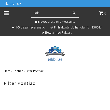
Inkl. moms
▾
0
E-postadress:
info@eskbil.se
1-5 dagar leveranstid
Fri frakt när du handlar för 1500 kr
Betala med Faktura
Hem
›
Pontiac
›
Filter Pontiac
Filter Pontiac