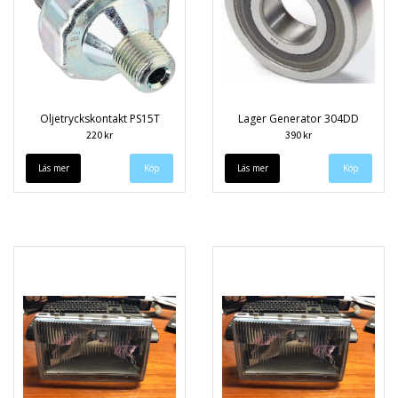
Oljetryckskontakt PS15T
Lager Generator 304DD
220 kr
390 kr
Läs mer
Läs mer