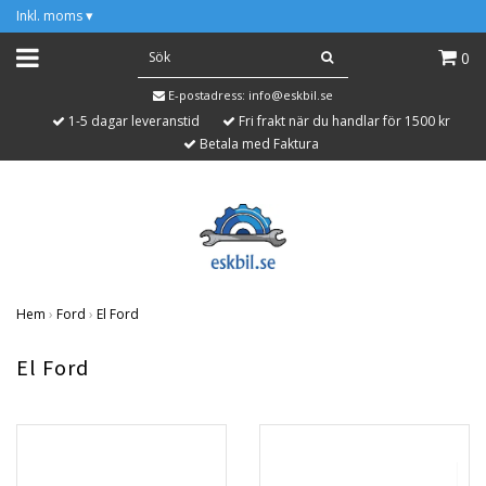
Inkl. moms
▾
0
E-postadress:
info@eskbil.se
1-5 dagar leveranstid
Fri frakt när du handlar för 1500 kr
Betala med Faktura
Hem
›
Ford
›
El Ford
El Ford