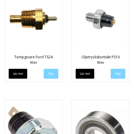
Tempgivare Ford TS24
Oljetryckskontakt PS10
95 kr
90 kr
Läs mer
Läs mer