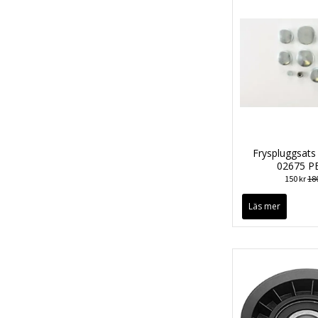
Fryspluggsats 2
02675 P
150 kr
180
Läs mer