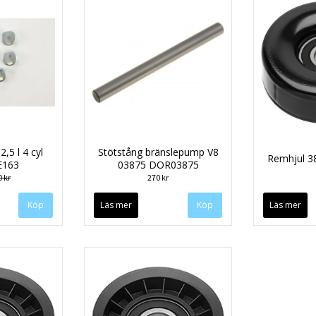
,5 l 4 cyl
Stötstång bränslepump V8
Remhjul 
E163
03875 DOR03875
 kr
270 kr
Läs mer
Läs mer