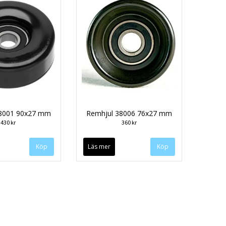
38001 90x27 mm
Remhjul 38006 76x27 mm
430 kr
360 kr
Läs mer