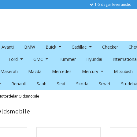
1-5 dagar leveranstid
Avanti
BMW
Buick
Cadillac
Checker
Chev
Ford
GMC
Hummer
Hyundai
Internationa
Maserati
Mazda
Mercedes
Mercury
Mitsubishi
e
Renault
Saab
Seat
Skoda
Smart
Studeba
otordelar Oldsmobile
Oldsmobile