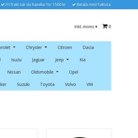
Fri frakt när du handlar för 1500 kr
Betala med Faktura
0
Inkl. moms
▾
rolet
Chrysler
Citroen
Dacia
l
Isuzu
Jaguar
Jeep
Kia
Nissan
Oldsmobile
Opel
ker
Suzuki
Toyota
Volvo
VW