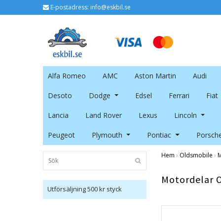
E-postadress:
info@eskbil.se
Alfa Romeo
AMC
Aston Martin
Audi
Desoto
Dodge
Edsel
Ferrari
Fiat
Lancia
Land Rover
Lexus
Lincoln
Peugeot
Plymouth
Pontiac
Porsch
Hem
›
Oldsmobile
›
M
Motordelar 
Utförsäljning 500 kr styck