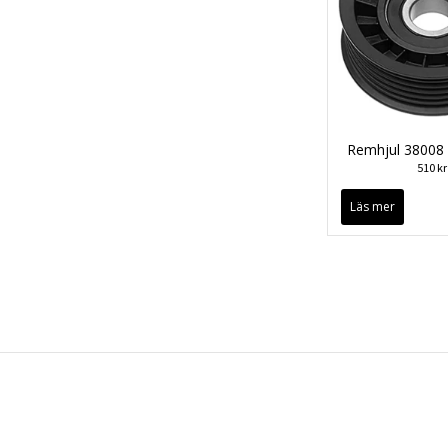
Remhjul 38008
510 kr
Läs mer