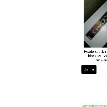
Headerspackni
block Mr Ga
300 kr
520
Läs mer