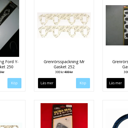
ng Ford Y-
Grenrörsspackning Mr
Grenrör
ket 250
Gasket 252
Ga
 kr
300 kr
400 kr
30
Läs mer
Läs mer