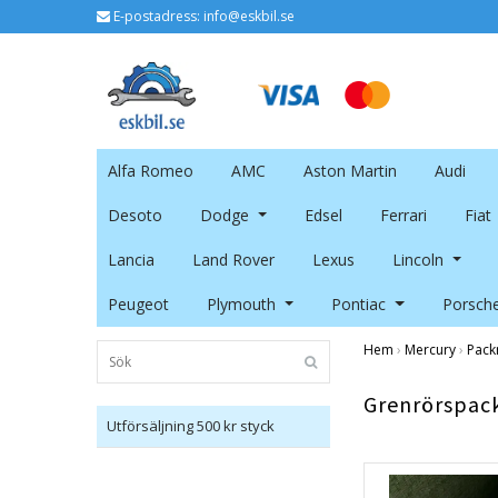
E-postadress:
info@eskbil.se
Alfa Romeo
AMC
Aston Martin
Audi
Desoto
Dodge
Edsel
Ferrari
Fiat
Lancia
Land Rover
Lexus
Lincoln
Peugeot
Plymouth
Pontiac
Porsch
Hem
›
Mercury
›
Pack
Grenrörspac
Utförsäljning 500 kr styck