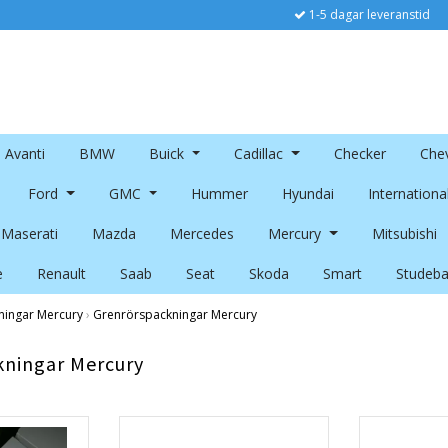
1-5 dagar leveranstid
Avanti
BMW
Buick
Cadillac
Checker
Chev
Ford
GMC
Hummer
Hyundai
Internationa
Maserati
Mazda
Mercedes
Mercury
Mitsubishi
e
Renault
Saab
Seat
Skoda
Smart
Studeba
ningar Mercury
›
Grenrörspackningar Mercury
kningar Mercury