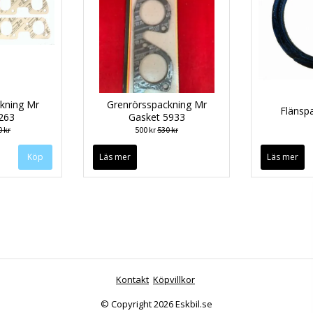
kning Mr
Grenrörsspackning Mr
Flänsp
263
Gasket 5933
 kr
500 kr
530 kr
Läs mer
Läs mer
Kontakt
Köpvillkor
© Copyright 2026 Eskbil.se