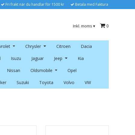
Fri frakt när du handlar för 1500 kr
Betala med Faktura
0
Inkl. moms
▾
rolet
Chrysler
Citroen
Dacia
l
Isuzu
Jaguar
Jeep
Kia
Nissan
Oldsmobile
Opel
ker
Suzuki
Toyota
Volvo
VW