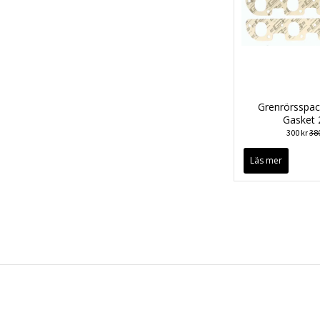
Grenrörsspac
Gasket 
300 kr
380
Läs mer