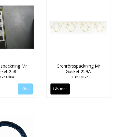
sspackning Mr
Grenrörsspackning Mr
sket 258
Gasket 259A
0 kr
370 kr
300 kr
330 kr
Läs mer