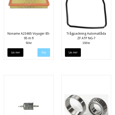
Noname A23465 Voyager 85-
Trågpackning Automatlåda
95 m fl
ZF ATP NG-7
50 kr
150 kr
Läs mer
Läs mer