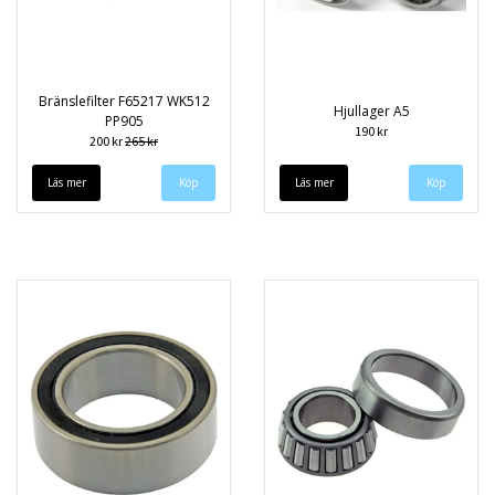
Bränslefilter F65217 WK512
Hjullager A5
PP905
190 kr
200 kr
265 kr
Läs mer
Läs mer