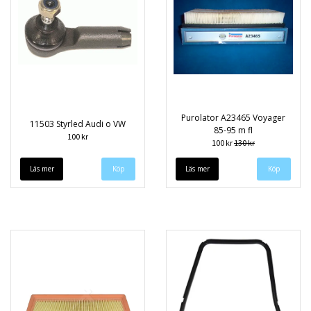
Purolator A23465 Voyager
11503 Styrled Audi o VW
85-95 m fl
100 kr
100 kr
130 kr
Läs mer
Läs mer