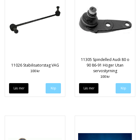
11305 Spindelled Audi 80 o
11026 Stabilisatorstag VAG
90 86-91 Höger Utan
servostyrning
100 kr
100 kr
Läs mer
Läs mer