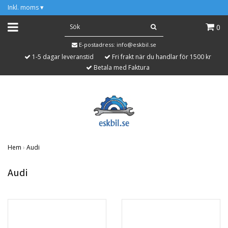
Inkl. moms
▾
0
E-postadress:
info@eskbil.se
1-5 dagar leveranstid
Fri frakt när du handlar för 1500 kr
Betala med Faktura
Hem
›
Audi
Audi