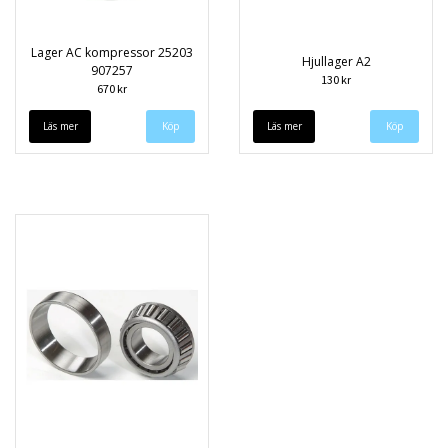
Lager AC kompressor 25203
Hjullager A2
907257
130 kr
670 kr
Läs mer
Läs mer