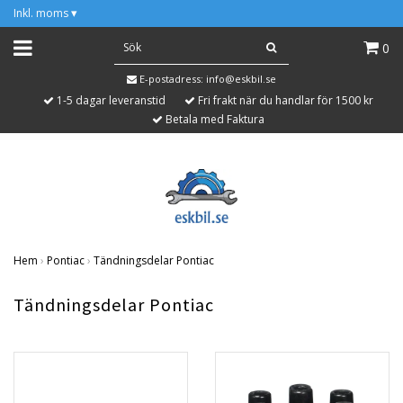
Inkl. moms
▾
0
E-postadress:
info@eskbil.se
1-5 dagar leveranstid
Fri frakt när du handlar för 1500 kr
Betala med Faktura
Hem
›
Pontiac
›
Tändningsdelar Pontiac
Tändningsdelar Pontiac