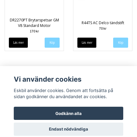
DR2270PT Brytarspetsar GM
R44TS AC Delco tändstift
V8 Standard Motor
70 kr
170 kr
Läs mer
Läs mer
Vi använder cookies
Eskbil använder cookies. Genom att fortsätta på
sidan godkänner du användandet av cookies.
Godkänn alla
Kontakt
Köpvillkor
Endast nödvändiga
© Copyright 2026 Eskbil.se