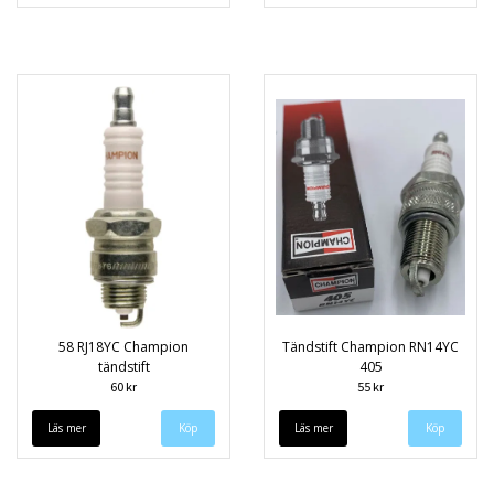
58 RJ18YC Champion
Tändstift Champion RN14YC
tändstift
405
60 kr
55 kr
Läs mer
Läs mer