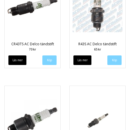
CR43TS AC Delco tändstift
R43S AC Delco tändstift
70 kr
65 kr
Läs mer
Läs mer