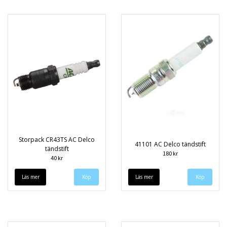
Storpack CR43TS AC Delco
41101 AC Delco tändstift
tändstift
180 kr
40 kr
Läs mer
Läs mer