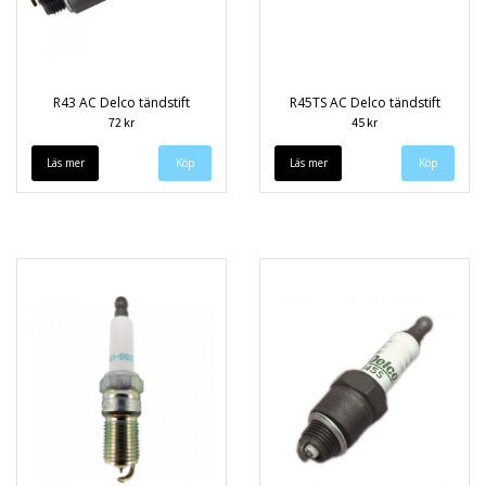
R43 AC Delco tändstift
R45TS AC Delco tändstift
72 kr
45 kr
Läs mer
Läs mer