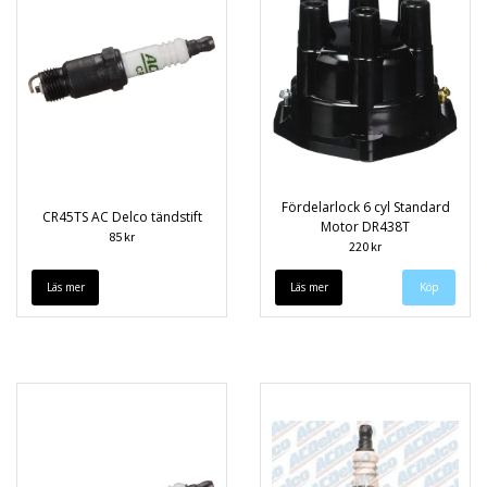
Fördelarlock 6 cyl Standard
CR45TS AC Delco tändstift
Motor DR438T
85 kr
220 kr
Läs mer
Läs mer