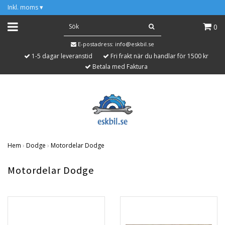
Inkl. moms
▾
0
E-postadress:
info@eskbil.se
1-5 dagar leveranstid
Fri frakt när du handlar för 1500 kr
Betala med Faktura
Hem
›
Dodge
›
Motordelar Dodge
Motordelar Dodge