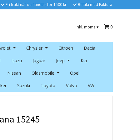
Fri frakt när du handlar för 1500 kr
Betala med Faktura
0
Inkl. moms
▾
rolet
Chrysler
Citroen
Dacia
l
Isuzu
Jaguar
Jeep
Kia
Nissan
Oldsmobile
Opel
ker
Suzuki
Toyota
Volvo
VW
ana 15245