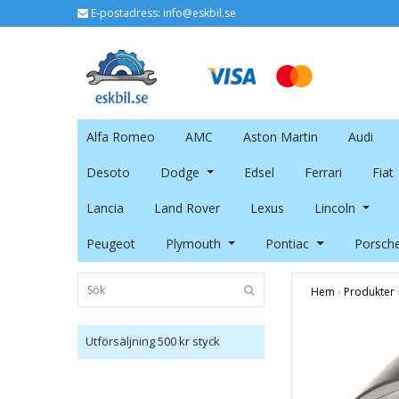
E-postadress:
info@eskbil.se
Alfa Romeo
AMC
Aston Martin
Audi
Desoto
Dodge
Edsel
Ferrari
Fiat
Lancia
Land Rover
Lexus
Lincoln
Peugeot
Plymouth
Pontiac
Porsch
Hem
›
Produkter
Utförsäljning 500 kr styck