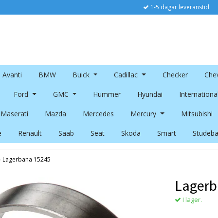
1-5 dagar leveranstid
Avanti
BMW
Buick
Cadillac
Checker
Chev
Ford
GMC
Hummer
Hyundai
Internationa
Maserati
Mazda
Mercedes
Mercury
Mitsubishi
e
Renault
Saab
Seat
Skoda
Smart
Studeba
›
Lagerbana 15245
Lagerb
I lager.