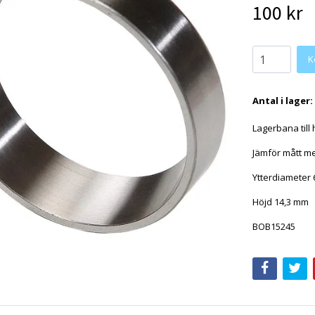
100 kr
Antal i lager:
Lagerbana till 
Jämför mått me
Ytterdiameter
Höjd 14,3 mm
BOB15245