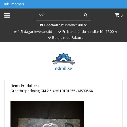
Inkl. moms
▾
0
E-postadress:
info@eskbil.se
1-5 dagar leveranstid
Fri frakt när du handlar för 1500 kr
Betala med Faktura
Hem
›
Produkter
›
Grenrörspackning GM 2,5 4cyl 10101355 / MS90564