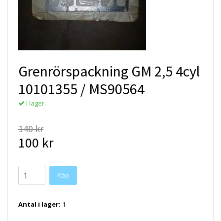
Grenrörspackning GM 2,5 4cyl
10101355 / MS90564
I lager.
140 kr
100 kr
Antal i lager:
1