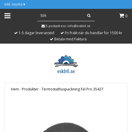
Inkl. moms
▾
0
E-postadress:
info@eskbil.se
1-5 dagar leveranstid
Fri frakt när du handlar för 1500 kr
Betala med Faktura
Hem
›
Produkter
›
Termostathuspackning Fel Pro 35427