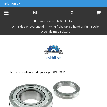
Inkl. moms
▾
0
E-postadress:
info@eskbil.se
1-5 dagar leveranstid
Fri frakt när du handlar för 1500 kr
Betala med Faktura
Hem
›
Produkter
›
Bakhjulslager RW509FR