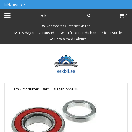
Inkl. moms
▾
0
E-postadress:
info@eskbil.se
1-5 dagar leveranstid
Fri frakt när du handlar för 1500 kr
Betala med Faktura
Hem
›
Produkter
›
Bakhjulslager RW508BR