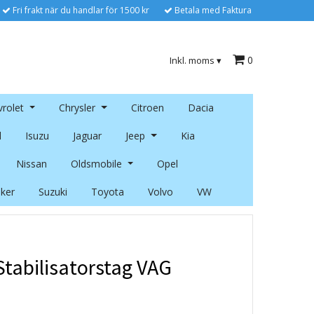
Fri frakt när du handlar för 1500 kr
Betala med Faktura
0
Inkl. moms
▾
rolet
Chrysler
Citroen
Dacia
l
Isuzu
Jaguar
Jeep
Kia
Nissan
Oldsmobile
Opel
ker
Suzuki
Toyota
Volvo
VW
Stabilisatorstag VAG