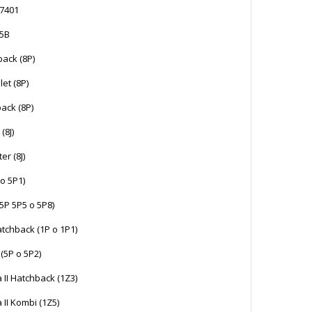
77401
15B
back (8P)
let (8P)
back (8P)
(8J)
er (8J)
 o 5P1)
(5P 5P5 o 5P8)
atchback (1P o 1P1)
 (5P o 5P2)
II Hatchback (1Z3)
II Kombi (1Z5)