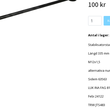
100 kr
Antal i lager:
Stabilisatorst
Längd 335 mm
M12x1,5
alternativa n
Sidem 63563
LUK INA FAG 8
Febi 24122
TRW JTS483