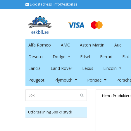
E-postadress:
info@eskbil.se
Alfa Romeo
AMC
Aston Martin
Audi
Desoto
Dodge
Edsel
Ferrari
Fiat
Lancia
Land Rover
Lexus
Lincoln
Peugeot
Plymouth
Pontiac
Porsch
Hem
›
Produkter
Utförsäljning 500 kr styck