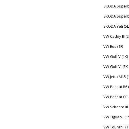
SKODA Superb 
SKODA Superb 
SKODA Yeti (5L
VW Caddy III (
VW Eos (1F)
VW Golf V (1K)
VW Golf VI (5K 
VW Jetta Mk5 
VW Passat B6 
VW Passat CC 
VW Scirocco III
VW Tiguan I (5
VW Touran I (1