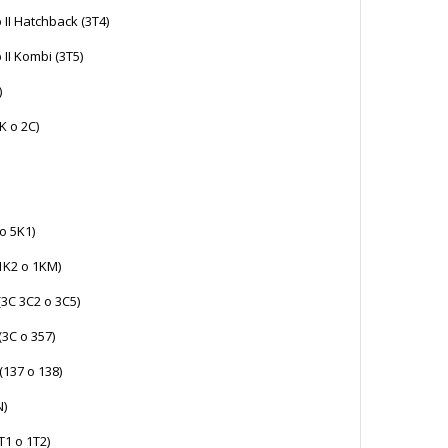
II Hatchback (3T4)
II Kombi (3T5)
)
2K o 2C)
o 5K1)
(1K2 o 1KM)
(3C 3C2 o 3C5)
(3C o 357)
 (137 o 138)
N)
T1 o 1T2)