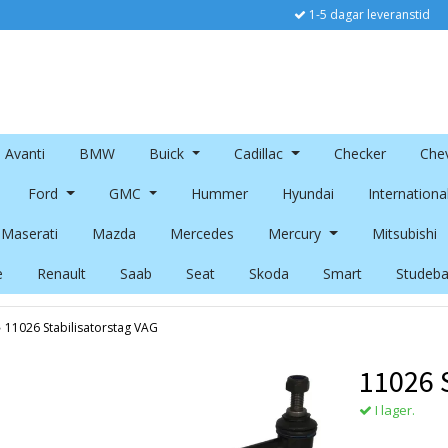
1-5 dagar leveranstid
Avanti
BMW
Buick
Cadillac
Checker
Chev
Ford
GMC
Hummer
Hyundai
Internationa
Maserati
Mazda
Mercedes
Mercury
Mitsubishi
e
Renault
Saab
Seat
Skoda
Smart
Studeba
›
11026 Stabilisatorstag VAG
11026 
I lager.