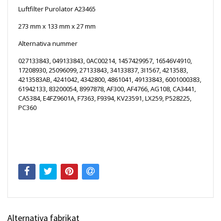
Luftfilter Purolator A23465
273 mm x 133 mm x 27 mm
Alternativa nummer
027133843, 049133843, 0AC00214, 1457429957, 16546V4910,
17208930, 25096099, 27133843, 34133837, 3I1567, 4213583,
4213583AB, 4241042, 4342800, 4861041, 49133843, 6001000383,
61942133, 83200054, 8997878, AF300, AF4766, AG108, CA3441,
CA5384, E4FZ9601A, F7363, F9394, KV23591, LX259, P528225,
PC360
Alternativa fabrikat