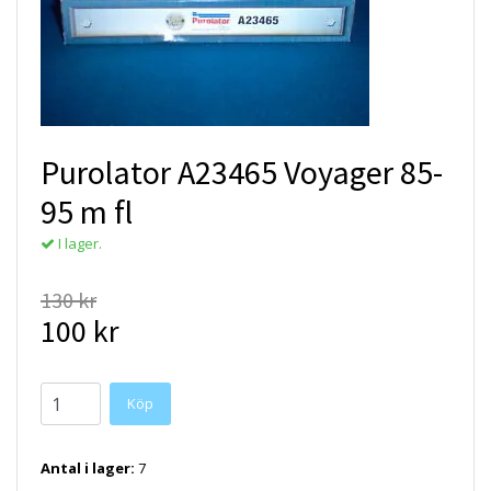
Purolator A23465 Voyager 85-
95 m fl
I lager.
130 kr
100 kr
Antal i lager:
7