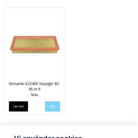
Noname A23465 Voyager 85-
95 m fl
50 kr
Läs mer