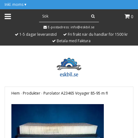
Inkl. moms
▾
0
E-postadress:
info@eskbil.se
1-5 dagar leveranstid
Fri frakt när du handlar för 1500 kr
Betala med Faktura
Hem
›
Produkter
›
Purolator A23465 Voyager 85-95 m fl