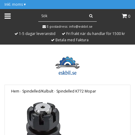
Inkl. moms
▾
0
E-postadress:
info@eskbil.se
1-5 dagar leveranstid
Fri frakt när du handlar för 1500 kr
Betala med Faktura
Hem
›
Spindelled/Kulbult
›
Spindelled K772 Mopar