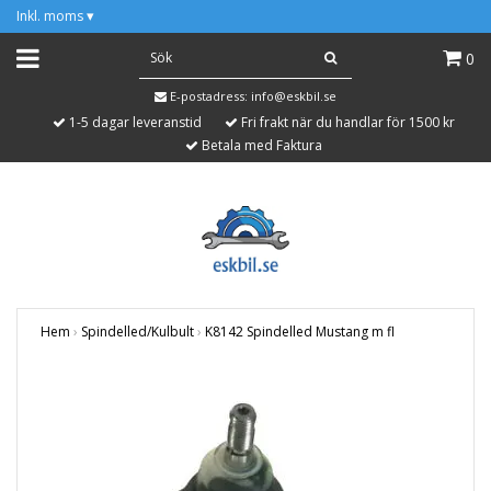
Inkl. moms
▾
0
E-postadress:
info@eskbil.se
1-5 dagar leveranstid
Fri frakt när du handlar för 1500 kr
Betala med Faktura
Hem
›
Spindelled/Kulbult
›
K8142 Spindelled Mustang m fl