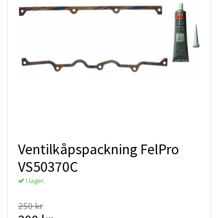
Ventilkåpspackning FelPro
VS50370C
I lager.
250 kr