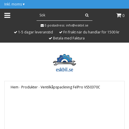
Inkl. moms
▾
0
E-postadress:
info@eskbil.se
1-5 dagar leveranstid
Fri frakt när du handlar för 1500 kr
Betala med Faktura
Hem
›
Produkter
›
Ventilkåpspackning FelPro VS50370C