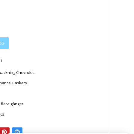
1
ackning Chevrolet
rmance Gaskets
 flera gånger
062