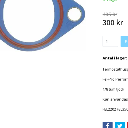
405 kr
300 kr
Antal i lager:
Termostathusp
Fel-Pro Perfo
1/8 tum tjock
Kan användas
FEL2202 FEL35