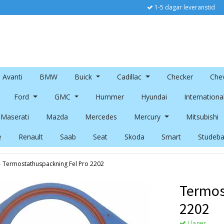
1-5 dagar leveranstid
Avanti
BMW
Buick
Cadillac
Checker
Chev
Ford
GMC
Hummer
Hyundai
Internationa
Maserati
Mazda
Mercedes
Mercury
Mitsubishi
e
Renault
Saab
Seat
Skoda
Smart
Studeba
›
Termostathuspackning Fel Pro 2202
Termos
2202
I lager.