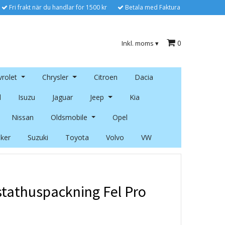
Fri frakt när du handlar för 1500 kr
Betala med Faktura
0
Inkl. moms
▾
rolet
Chrysler
Citroen
Dacia
l
Isuzu
Jaguar
Jeep
Kia
Nissan
Oldsmobile
Opel
ker
Suzuki
Toyota
Volvo
VW
tathuspackning Fel Pro