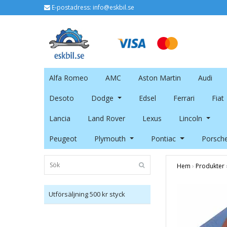
E-postadress:
info@eskbil.se
Alfa Romeo
AMC
Aston Martin
Audi
Desoto
Dodge
Edsel
Ferrari
Fiat
Lancia
Land Rover
Lexus
Lincoln
Peugeot
Plymouth
Pontiac
Porsch
Hem
›
Produkter
Utförsäljning 500 kr styck