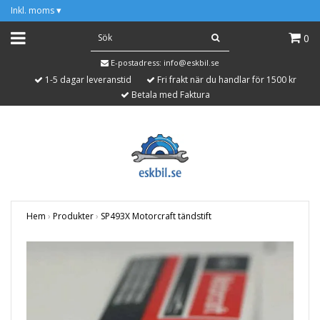
Inkl. moms
▾
0
E-postadress:
info@eskbil.se
1-5 dagar leveranstid
Fri frakt när du handlar för 1500 kr
Betala med Faktura
Hem
›
Produkter
›
SP493X Motorcraft tändstift