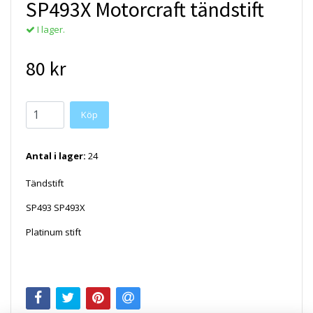
SP493X Motorcraft tändstift
I lager.
80 kr
Antal i lager:
24
Tändstift
SP493 SP493X
Platinum stift