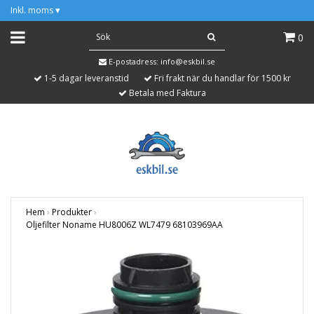
Inkl. moms
▾
0
E-postadress:
info@eskbil.se
1-5 dagar leveranstid
Fri frakt när du handlar för 1500 kr
Betala med Faktura
Hem
›
Produkter
›
Oljefilter Noname HU8006Z WL7479 68103969AA