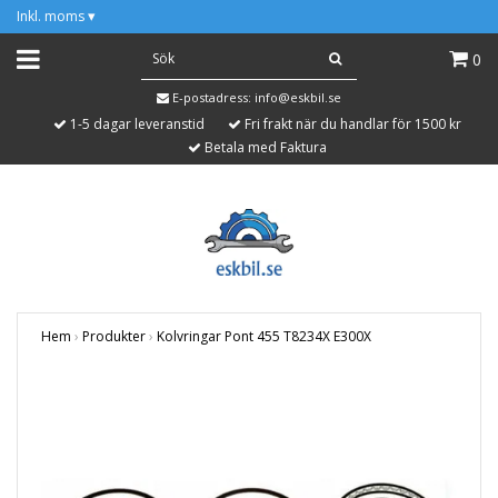
Inkl. moms
▾
0
E-postadress:
info@eskbil.se
1-5 dagar leveranstid
Fri frakt när du handlar för 1500 kr
Betala med Faktura
Hem
›
Produkter
›
Kolvringar Pont 455 T8234X E300X