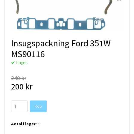
Insugspackning Ford 351W
MS90116
I lager.
240 kr
200 kr
Antal i lager:
1