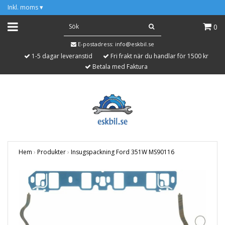
Inkl. moms
▾
0
E-postadress:
info@eskbil.se
1-5 dagar leveranstid
Fri frakt när du handlar för 1500 kr
Betala med Faktura
Hem
›
Produkter
›
Insugspackning Ford 351W MS90116