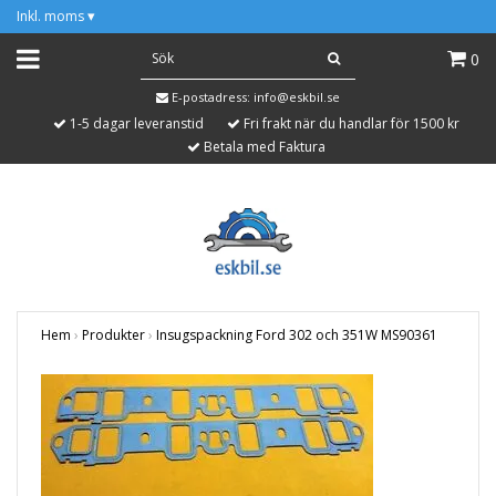
Inkl. moms
▾
0
E-postadress:
info@eskbil.se
1-5 dagar leveranstid
Fri frakt när du handlar för 1500 kr
Betala med Faktura
Hem
›
Produkter
›
Insugspackning Ford 302 och 351W MS90361