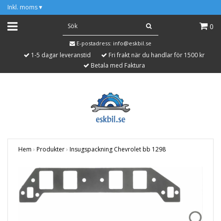
Inkl. moms
▾
0
E-postadress:
info@eskbil.se
1-5 dagar leveranstid
Fri frakt när du handlar för 1500 kr
Betala med Faktura
Hem
›
Produkter
›
Insugspackning Chevrolet bb 1298