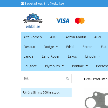
E-postadress:
info@eskbil.se
Alfa Romeo
AMC
Aston Martin
Audi
Desoto
Dodge
Edsel
Ferrari
Fiat
Lancia
Land Rover
Lexus
Lincoln
Peugeot
Plymouth
Pontiac
Porsch
Hem
›
Produkter
Utförsäljning 500 kr styck