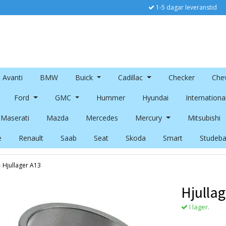
1-5 dagar leveranstid
Avanti
BMW
Buick
Cadillac
Checker
Chev
Ford
GMC
Hummer
Hyundai
Internationa
Maserati
Mazda
Mercedes
Mercury
Mitsubishi
e
Renault
Saab
Seat
Skoda
Smart
Studeba
›
Hjullager A13
Hjullag
I lager.