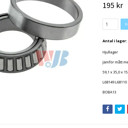
195 kr
Antal i lager:
Hjullager
Jämför mått me
59,1 x 35,0 x 
L68149 L68110
BOBA13