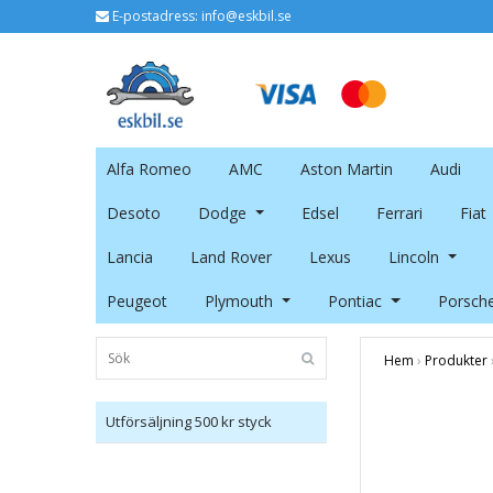
E-postadress:
info@eskbil.se
Alfa Romeo
AMC
Aston Martin
Audi
Desoto
Dodge
Edsel
Ferrari
Fiat
Lancia
Land Rover
Lexus
Lincoln
Peugeot
Plymouth
Pontiac
Porsch
Hem
›
Produkter
Utförsäljning 500 kr styck