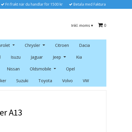
Fri frakt när du handlar för 1500 kr
Betala med Faktura
0
Inkl. moms
▾
rolet
Chrysler
Citroen
Dacia
l
Isuzu
Jaguar
Jeep
Kia
Nissan
Oldsmobile
Opel
ker
Suzuki
Toyota
Volvo
VW
er A13