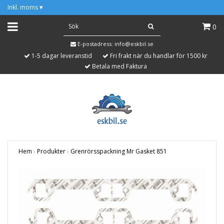
Inkl. moms
▾
0
E-postadress:
info@eskbil.se
1-5 dagar leveranstid
Fri frakt när du handlar för 1500 kr
Betala med Faktura
Hem
›
Produkter
›
Grenrörsspackning Mr Gasket 851