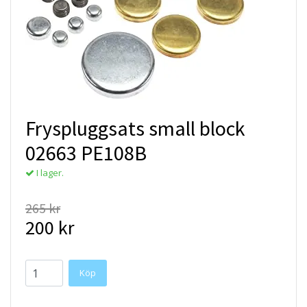
Fryspluggsats small block
02663 PE108B
I lager.
265 kr
200 kr