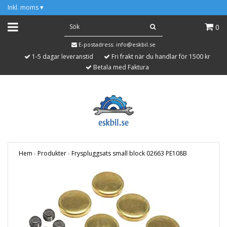
Inkl. moms
▾
0
E-postadress:
info@eskbil.se
1-5 dagar leveranstid
Fri frakt när du handlar för 1500 kr
Betala med Faktura
Hem
›
Produkter
›
Fryspluggsats small block 02663 PE108B