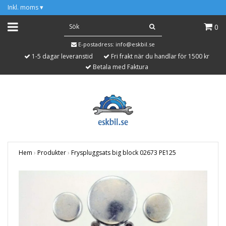
Inkl. moms
▾
0
E-postadress:
info@eskbil.se
1-5 dagar leveranstid
Fri frakt när du handlar för 1500 kr
Betala med Faktura
Hem
›
Produkter
›
Fryspluggsats big block 02673 PE125