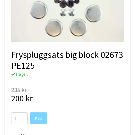
Fryspluggsats big block 02673
PE125
I lager.
235 kr
200 kr