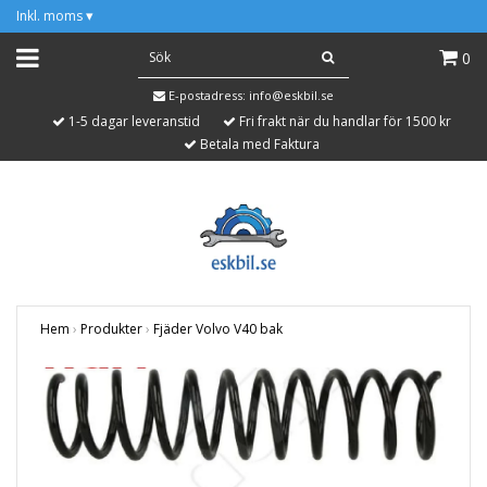
Inkl. moms
▾
0
E-postadress:
info@eskbil.se
1-5 dagar leveranstid
Fri frakt när du handlar för 1500 kr
Betala med Faktura
Hem
›
Produkter
›
Fjäder Volvo V40 bak