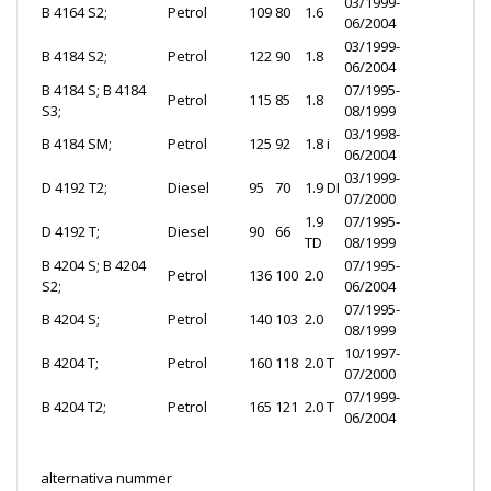
03/1999-
B 4164 S2;
Petrol
109
80
1.6
06/2004
03/1999-
B 4184 S2;
Petrol
122
90
1.8
06/2004
B 4184 S; B 4184
07/1995-
Petrol
115
85
1.8
S3;
08/1999
03/1998-
B 4184 SM;
Petrol
125
92
1.8 i
06/2004
03/1999-
D 4192 T2;
Diesel
95
70
1.9 DI
07/2000
1.9
07/1995-
D 4192 T;
Diesel
90
66
TD
08/1999
B 4204 S; B 4204
07/1995-
Petrol
136
100
2.0
S2;
06/2004
07/1995-
B 4204 S;
Petrol
140
103
2.0
08/1999
10/1997-
B 4204 T;
Petrol
160
118
2.0 T
07/2000
07/1999-
B 4204 T2;
Petrol
165
121
2.0 T
06/2004
alternativa nummer