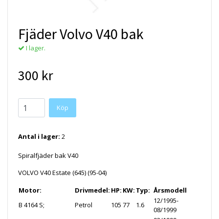
Fjäder Volvo V40 bak
I lager.
300 kr
Antal i lager:
2
Spiralfjäder bak V40
VOLVO V40 Estate (645) (95-04)
Motor:
Drivmedel:
HP:
KW:
Typ:
Årsmodell
12/1995-
B 4164 S;
Petrol
105
77
1.6
08/1999