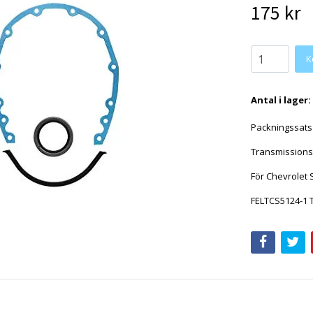
175 kr
Antal i lager:
Packningssats 
Transmission
För Chevrolet 
FELTCS5124-1