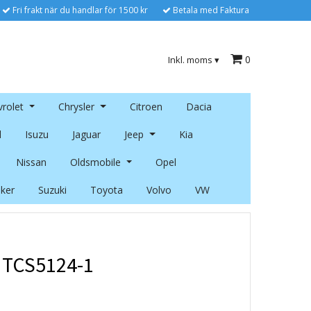
Fri frakt när du handlar för 1500 kr
Betala med Faktura
0
Inkl. moms
▾
rolet
Chrysler
Citroen
Dacia
l
Isuzu
Jaguar
Jeep
Kia
Nissan
Oldsmobile
Opel
ker
Suzuki
Toyota
Volvo
VW
o TCS5124-1