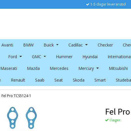
1-5 dagar leveranstid
Avanti
BMW
Buick
Cadillac
Checker
Chev
Ford
GMC
Hummer
Hyundai
Internationa
Maserati
Mazda
Mercedes
Mercury
Mitsubishi
e
Renault
Saab
Seat
Skoda
Smart
Studeba
›
Fel Pro TCS5124-1
Fel Pr
I lager.