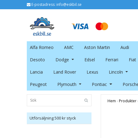
E-postadress:
info@eskbil.se
Alfa Romeo
AMC
Aston Martin
Audi
Desoto
Dodge
Edsel
Ferrari
Fiat
Lancia
Land Rover
Lexus
Lincoln
Peugeot
Plymouth
Pontiac
Porsch
Hem
›
Produkter
Utförsäljning 500 kr styck